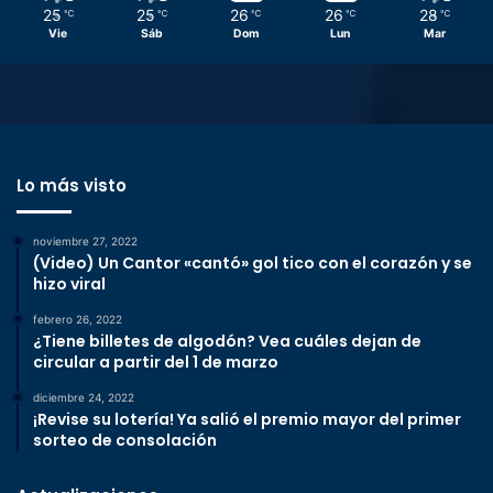
25
25
26
26
28
℃
℃
℃
℃
℃
Vie
Sáb
Dom
Lun
Mar
Lo más visto
noviembre 27, 2022
(Video) Un Cantor «cantó» gol tico con el corazón y se
hizo viral
febrero 26, 2022
¿Tiene billetes de algodón? Vea cuáles dejan de
circular a partir del 1 de marzo
diciembre 24, 2022
¡Revise su lotería! Ya salió el premio mayor del primer
sorteo de consolación