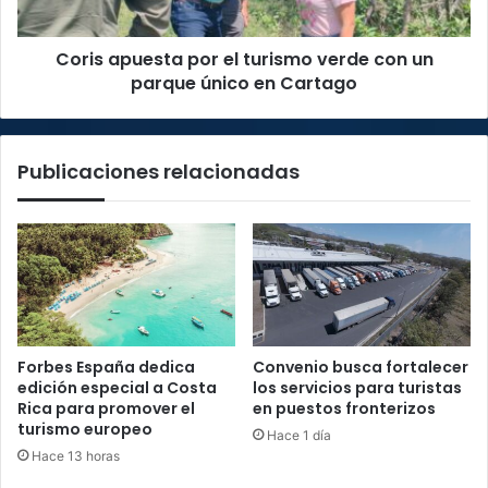
un
parque
Coris apuesta por el turismo verde con un
único
en
parque único en Cartago
Cartago
Publicaciones relacionadas
Forbes España dedica
Convenio busca fortalecer
edición especial a Costa
los servicios para turistas
Rica para promover el
en puestos fronterizos
turismo europeo
Hace 1 día
Hace 13 horas