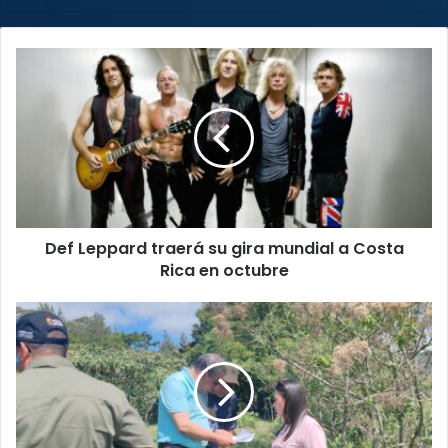
Def
Leppard
traerá
su
gira
mundial
a
Costa
Rica
Def Leppard traerá su gira mundial a Costa
en
octubre
Rica en octubre
Coris
apuesta
por
el
turismo
verde
con