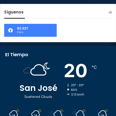
Síguenos
62.621
Fans
El Tiempo
20
℃
San José
20º - 20º
84%
3.13 km/h
Scattered Clouds