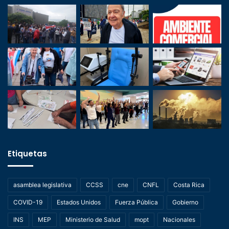
Etiquetas
asamblea legislativa
CCSS
cne
CNFL
Costa Rica
COVID-19
Estados Unidos
Fuerza Pública
Gobierno
INS
MEP
Ministerio de Salud
mopt
Nacionales