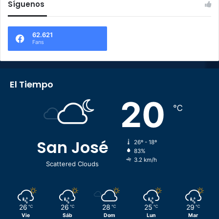
Síguenos
62.621
Fans
El Tiempo
20
℃
San José
26º - 18º
83%
3.2 km/h
Scattered Clouds
26
26
28
25
29
℃
℃
℃
℃
℃
Vie
Sáb
Dom
Lun
Mar