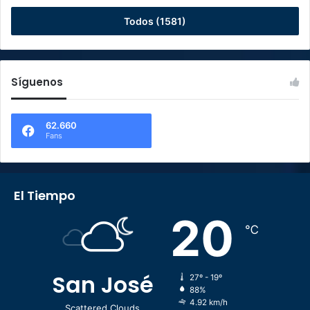
Todos (1581)
Síguenos
62.660
Fans
El Tiempo
20
℃
San José
27º - 19º
88%
4.92 km/h
Scattered Clouds