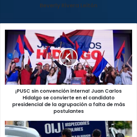
Beverly Rivera Leitón
¡PUSC
sin
convención
interna!
Juan
Carlos
Hidalgo
se
convierte
¡PUSC sin convención interna! Juan Carlos
en
el
Hidalgo se convierte en el candidato
candidato
presidencial de la agrupación a falta de más
presidencial
postulantes
de
la
Alajuela:
agrupación
Hombre
a
detenido