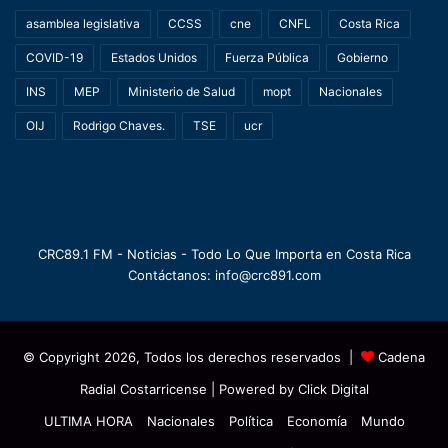
asamblea legislativa
CCSS
cne
CNFL
Costa Rica
COVID-19
Estados Unidos
Fuerza Pública
Gobierno
INS
MEP
Ministerio de Salud
mopt
Nacionales
OIJ
Rodrigo Chaves.
TSE
ucr
CRC89.1 FM - Noticias - Todo Lo Que Importa en Costa Rica
Contáctanos: info@crc891.com
© Copyright 2026, Todos los derechos reservados |
Cadena
Radial Costarricense
| Powered by
Click Digital
ULTIMA HORA
Nacionales
Política
Economía
Mundo