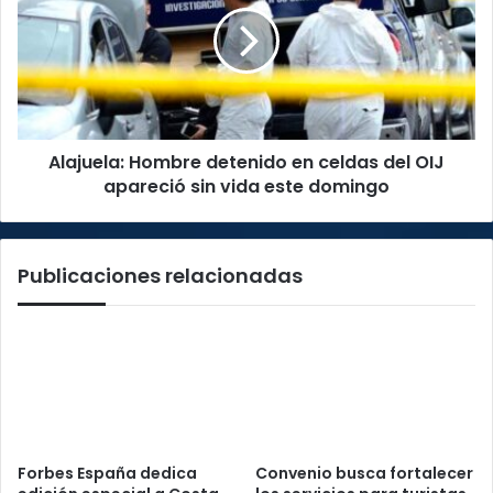
falta
en
de
celdas
más
del
postulantes
OIJ
apareció
sin
Alajuela: Hombre detenido en celdas del OIJ
vida
este
apareció sin vida este domingo
domingo
Publicaciones relacionadas
Forbes España dedica
Convenio busca fortalecer