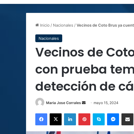
Inicio
/
Nacionales
/
Vecinos de Coto Brus ya cuent
Nacionales
Vecinos de Cot
con prueba tem
detección de cá
Send
Maria Jose Corrales
mayo 15, 2024
an
Facebook
X
LinkedIn
Pinterest
Skype
Messen
C
email