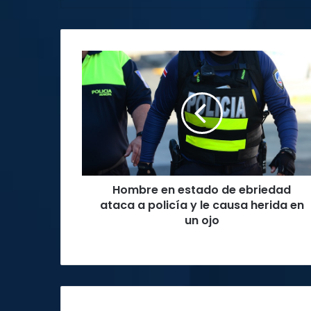
Hombre
en
estado
de
ebriedad
ataca
a
policía
y
Hombre en estado de ebriedad
le
causa
ataca a policía y le causa herida en
herida
un ojo
en
un
ojo