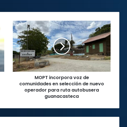
MOPT
incorpora
voz
de
comunidades
en
selección
de
nuevo
MOPT incorpora voz de
operador
para
comunidades en selección de nuevo
ruta
operador para ruta autobusera
autobusera
guanacasteca
guanacasteca