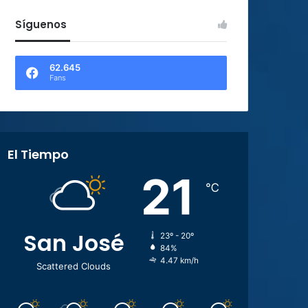
Síguenos
62.645
Fans
El Tiempo
21
℃
San José
23º - 20º
84%
4.47 km/h
Scattered Clouds