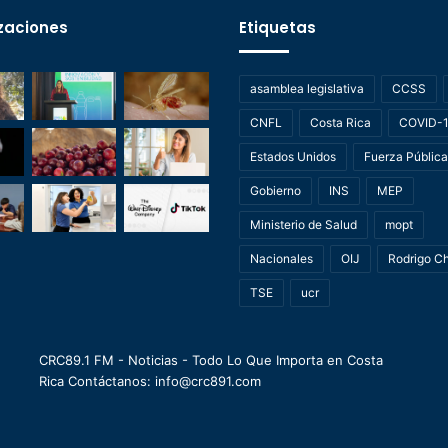
zaciones
Etiquetas
asamblea legislativa
CCSS
CNFL
Costa Rica
COVID-
Estados Unidos
Fuerza Pública
Gobierno
INS
MEP
Ministerio de Salud
mopt
Nacionales
OIJ
Rodrigo C
TSE
ucr
CRC89.1 FM - Noticias - Todo Lo Que Importa en Costa
Rica Contáctanos: info@crc891.com