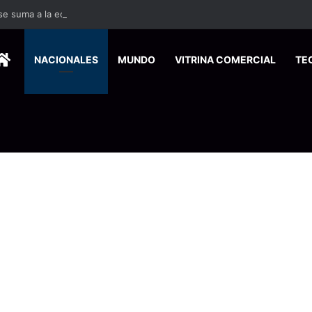
 se suma a la economía circular
HOME
NACIONALES
MUNDO
VITRINA COMERCIAL
TE