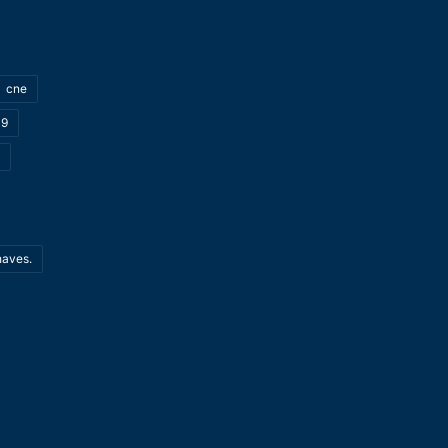
cne
19
haves.