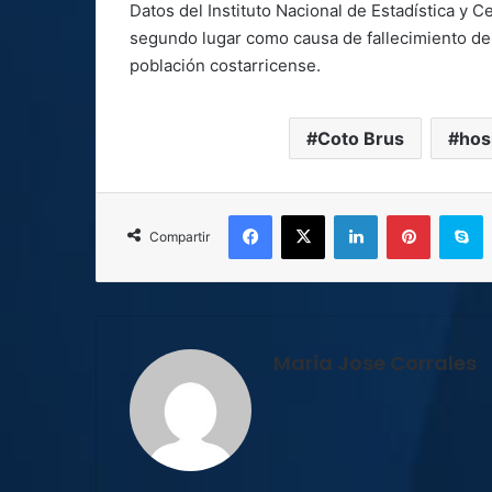
Datos del Instituto Nacional de Estadística y 
segundo lugar como causa de fallecimiento den
población costarricense.
Coto Brus
hos
Facebook
X
LinkedIn
Pinterest
S
Compartir
Maria Jose Corrales