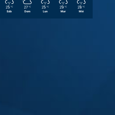
25
27
25
29
28
℃
℃
℃
℃
℃
Sáb
Dom
Lun
Mar
Mié