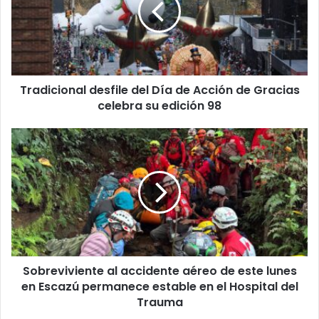
de
Acción
de
Gracias
celebra
Tradicional desfile del Día de Acción de Gracias
su
edición
celebra su edición 98
98
Sobreviviente
al
accidente
aéreo
de
este
lunes
en
Escazú
Sobreviviente al accidente aéreo de este lunes
permanece
estable
en Escazú permanece estable en el Hospital del
en
Trauma
el