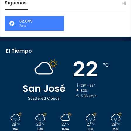
Síguenos
62.645
Fans
El Tiempo
22
℃
San José
29º - 22º
83%
5.36 km/h
Scattered Clouds
29
26
27
27
29
℃
℃
℃
℃
℃
Vie
Sáb
Dom
Lun
Mar