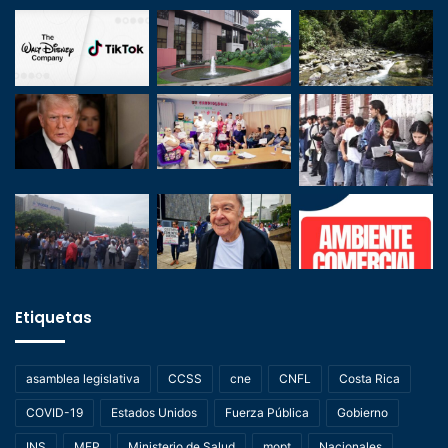
Etiquetas
asamblea legislativa
CCSS
cne
CNFL
Costa Rica
COVID-19
Estados Unidos
Fuerza Pública
Gobierno
INS
MEP
Ministerio de Salud
mopt
Nacionales