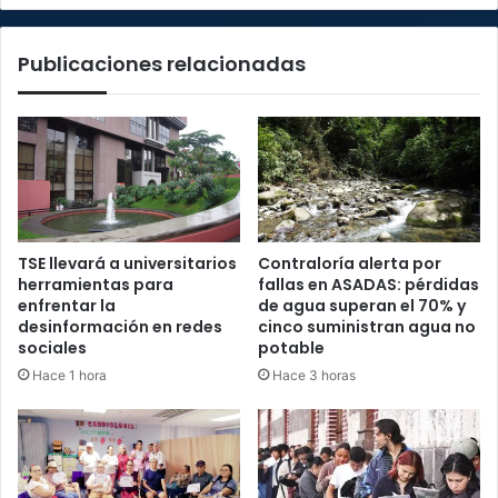
Hospital
del
Publicaciones relacionadas
Trauma
TSE llevará a universitarios
Contraloría alerta por
herramientas para
fallas en ASADAS: pérdidas
enfrentar la
de agua superan el 70% y
desinformación en redes
cinco suministran agua no
sociales
potable
Hace 1 hora
Hace 3 horas