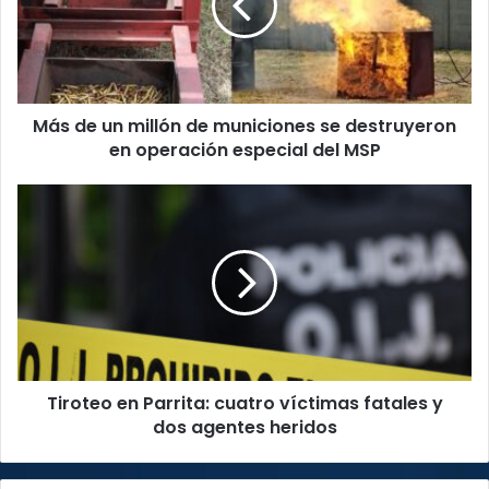
de
municiones
se
destruyeron
en
Más de un millón de municiones se destruyeron
operación
especial
en operación especial del MSP
del
MSP
Tiroteo
en
Parrita:
cuatro
víctimas
fatales
y
dos
agentes
Tiroteo en Parrita: cuatro víctimas fatales y
heridos
dos agentes heridos