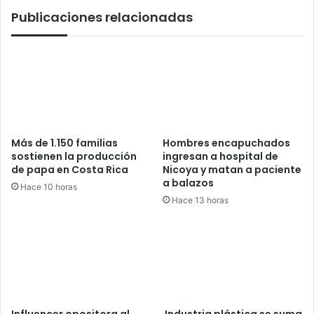
Publicaciones relacionadas
Más de 1.150 familias
Hombres encapuchados
sostienen la producción
ingresan a hospital de
de papa en Costa Rica
Nicoya y matan a paciente
a balazos
Hace 10 horas
Hace 13 horas
Influencer opositora al
Industria plástica se suma