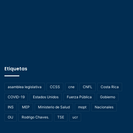
Etiquetas
asamblea legislativa
CCSS
cne
CNFL
Costa Rica
COVID-19
Estados Unidos
Fuerza Pública
Gobierno
INS
MEP
Ministerio de Salud
mopt
Nacionales
OIJ
Rodrigo Chaves.
TSE
ucr