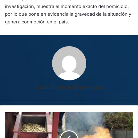
investigación, muestra el momento exacto del homicidio,
por lo que pone en evidencia la gravedad de la situación y
genera conmoción en el país.
Claudia González Rojas
Más
de
un
millón