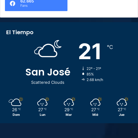
62.665
Fans
El Tiempo
21
℃
San José
22º - 21º
85%
2.68 km/h
Scattered Clouds
26
27
29
27
27
℃
℃
℃
℃
℃
Dom
Lun
Mar
Mié
Jue