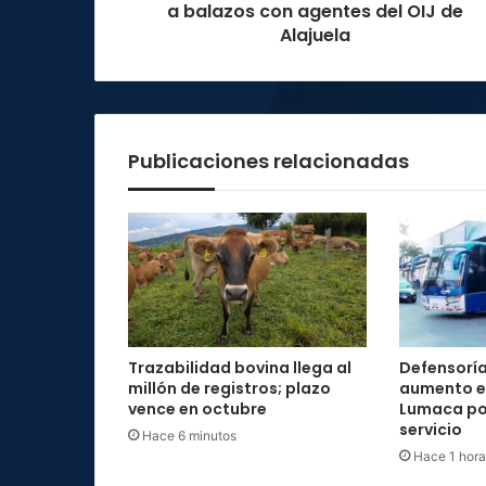
OIJ
a balazos con agentes del OIJ de
de
Alajuela
Alajuela
Publicaciones relacionadas
Trazabilidad bovina llega al
Defensoría
millón de registros; plazo
aumento e
vence en octubre
Lumaca por
servicio
Hace 6 minutos
Hace 1 hora