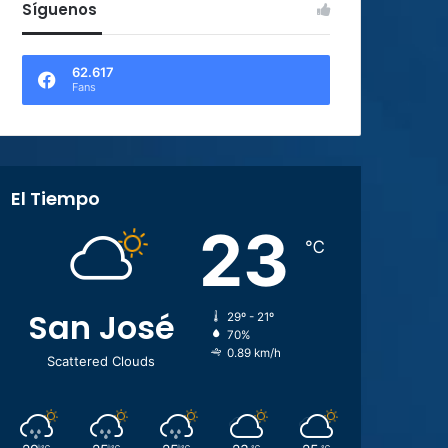
Síguenos
62.617
Fans
El Tiempo
23
℃
San José
29º - 21º
70%
0.89 km/h
Scattered Clouds