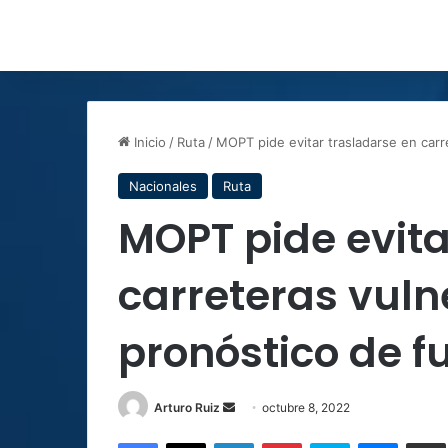
Inicio
/
Ruta
/
MOPT pide evitar trasladarse en carre
Nacionales
Ruta
MOPT pide evita
carreteras vuln
pronóstico de fu
Send
Arturo Ruiz
octubre 8, 2022
an
Facebook
X
LinkedIn
Pinterest
Skype
Messen
C