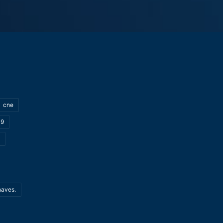
cne
19
haves.