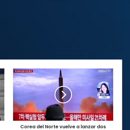
Corea
del
Norte
vuelve
a
lanzar
dos
misíles
balísticos
Corea del Norte vuelve a lanzar dos
no