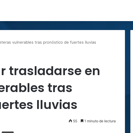
teras vulnerables tras pronóstico de fuertes lluvias
r trasladarse en
erables tras
ertes lluvias
55
1 minuto de lectura
ger
ompartir por correo electrónico
Imprimir