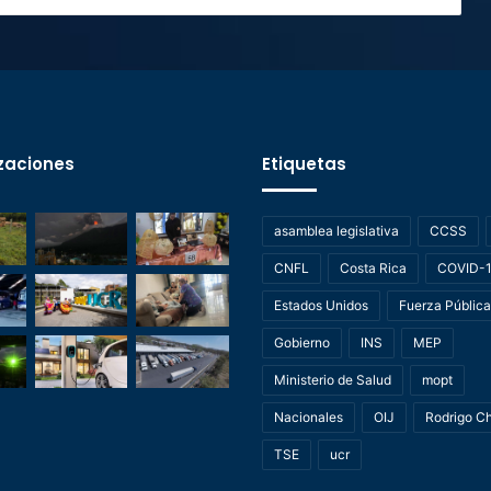
zaciones
Etiquetas
asamblea legislativa
CCSS
CNFL
Costa Rica
COVID-
Estados Unidos
Fuerza Pública
Gobierno
INS
MEP
Ministerio de Salud
mopt
Nacionales
OIJ
Rodrigo C
TSE
ucr