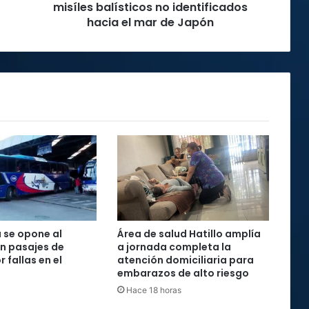
identificados
misíles balísticos no identificados
hacia
hacia el mar de Japón
el
mar
de
Japón
 se opone al
Área de salud Hatillo amplía
n pasajes de
a jornada completa la
 fallas en el
atención domiciliaria para
embarazos de alto riesgo
Hace 18 horas