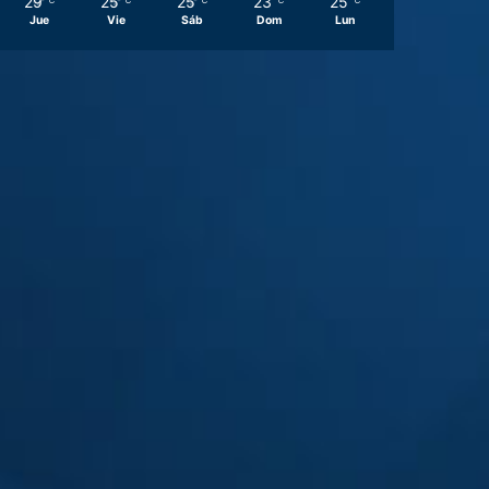
29
25
25
23
25
℃
℃
℃
℃
℃
Jue
Vie
Sáb
Dom
Lun