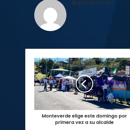
Bryan Alcázar
Monteverde
elige
este
domingo
por
primera
vez
a
su
Monteverde elige este domingo por
alcalde
primera vez a su alcalde