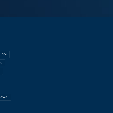
cne
19
haves.