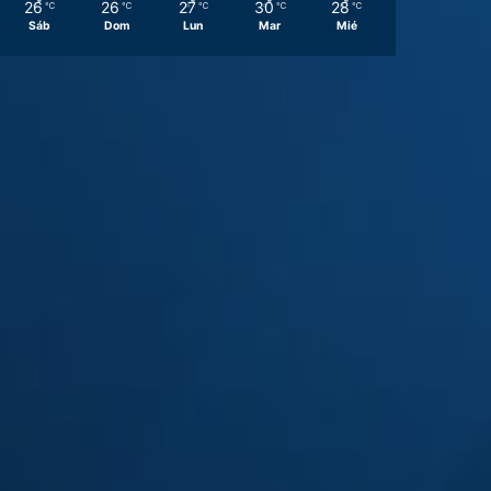
26
26
27
30
28
℃
℃
℃
℃
℃
Sáb
Dom
Lun
Mar
Mié