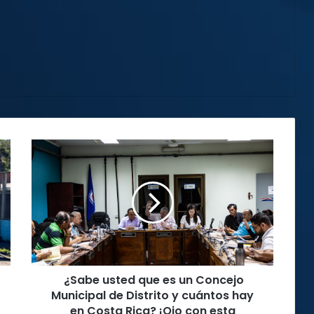
¿Sabe
usted
que
es
un
Concejo
Municipal
de
Distrito
¿Sabe usted que es un Concejo
y
cuántos
Municipal de Distrito y cuántos hay
hay
en Costa Rica? ¡Ojo con esta