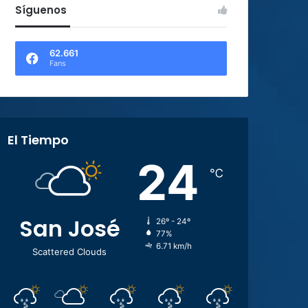
Síguenos
62.661
Fans
El Tiempo
24
℃
San José
26º - 24º
77%
6.71 km/h
Scattered Clouds