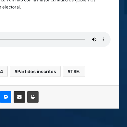
 electoral.
24
Partidos inscritos
TSE.
kype
Messenger
Compartir por correo electrónico
Imprimir