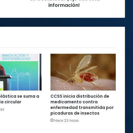
en
información!
Costa
Rica?
¡Ojo
con
esta
información!
plástica se suma a
CCSS inicia distribución de
a circular
medicamento contra
enfermedad transmitida por
ras
picaduras de insectos
Hace 23 horas