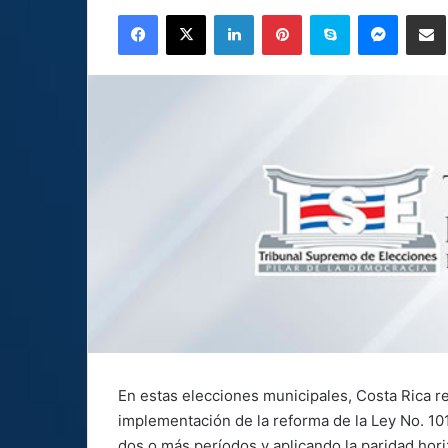
an
Facebook
X
LinkedIn
Pinterest
Skype
Messen
C
email
En estas elecciones municipales, Costa Rica re
implementación de la reforma de la Ley No. 101
dos o más períodos y aplicando la paridad hor