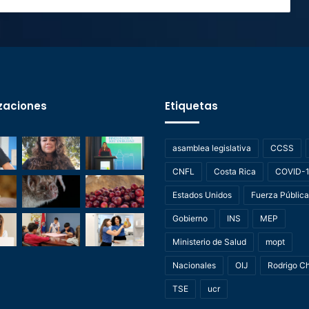
zaciones
Etiquetas
asamblea legislativa
CCSS
CNFL
Costa Rica
COVID-
Estados Unidos
Fuerza Pública
Gobierno
INS
MEP
Ministerio de Salud
mopt
Nacionales
OIJ
Rodrigo C
TSE
ucr