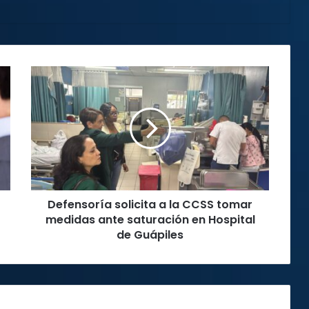
Defensoría
solicita
a
la
CCSS
tomar
medidas
ante
saturación
Defensoría solicita a la CCSS tomar
en
Hospital
medidas ante saturación en Hospital
de
de Guápiles
Guápiles