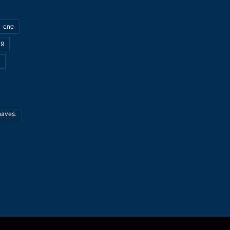
cne
19
haves.