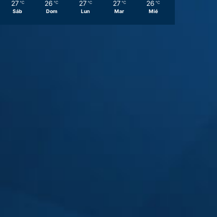
27
26
27
27
26
℃
℃
℃
℃
℃
Sáb
Dom
Lun
Mar
Mié