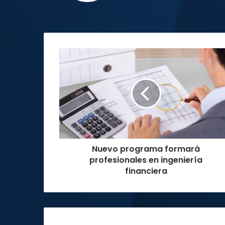
Nuevo
programa
formará
profesionales
en
ingeniería
financiera
Nuevo programa formará
profesionales en ingeniería
financiera