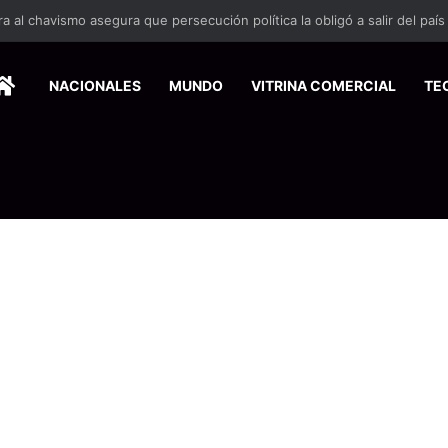
 se suma a la economía circular
HOME
NACIONALES
MUNDO
VITRINA COMERCIAL
TE