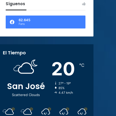
Síguenos
62.645
Fans
El Tiempo
20
℃
San José
27º - 19º
85%
4.47 km/h
Scattered Clouds