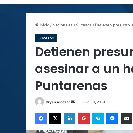
Inicio
/
Nacionales
/
Sucesos
/
Detienen presunto 
Sucesos
Detienen presu
asesinar a un 
Puntarenas
Send
Bryan Alcázar
julio 30, 2024
an
Facebook
X
LinkedIn
Pinterest
Skype
Messen
C
email