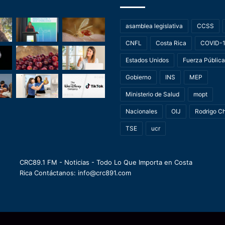
asamblea legislativa
CCSS
CNFL
Costa Rica
COVID-
Estados Unidos
Fuerza Pública
Gobierno
INS
MEP
Ministerio de Salud
mopt
Nacionales
OIJ
Rodrigo C
TSE
ucr
CRC89.1 FM - Noticias - Todo Lo Que Importa en Costa
Rica Contáctanos: info@crc891.com