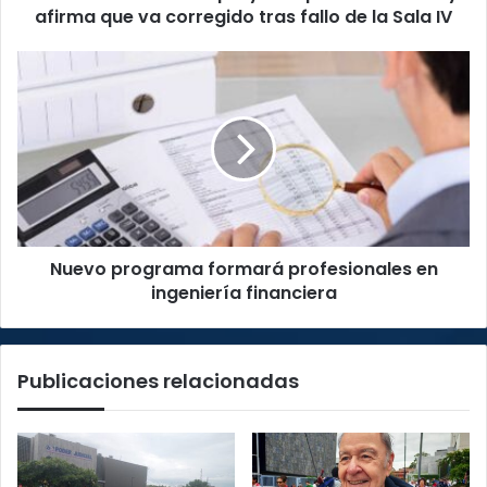
corregido
afirma que va corregido tras fallo de la Sala IV
tras
fallo
Nuevo
de
programa
la
formará
Sala
profesionales
IV
en
ingeniería
financiera
Nuevo programa formará profesionales en
ingeniería financiera
Publicaciones relacionadas