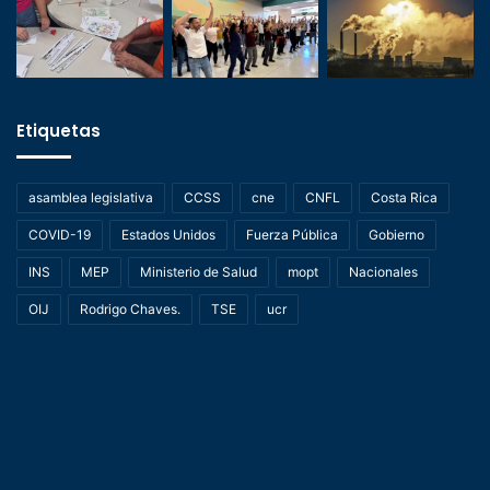
Etiquetas
asamblea legislativa
CCSS
cne
CNFL
Costa Rica
COVID-19
Estados Unidos
Fuerza Pública
Gobierno
INS
MEP
Ministerio de Salud
mopt
Nacionales
OIJ
Rodrigo Chaves.
TSE
ucr