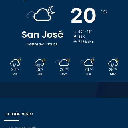
20
℃
San José
20º - 19º
85%
3.13 km/h
Scattered Clouds
25
25
26
26
28
℃
℃
℃
℃
℃
Vie
Sáb
Dom
Lun
Mar
Lo más visto