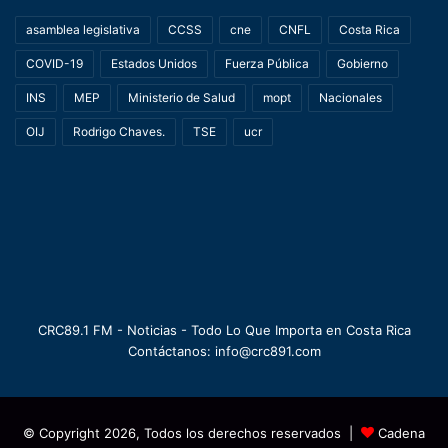
asamblea legislativa
CCSS
cne
CNFL
Costa Rica
COVID-19
Estados Unidos
Fuerza Pública
Gobierno
INS
MEP
Ministerio de Salud
mopt
Nacionales
OIJ
Rodrigo Chaves.
TSE
ucr
CRC89.1 FM - Noticias - Todo Lo Que Importa en Costa Rica
Contáctanos: info@crc891.com
© Copyright 2026, Todos los derechos reservados |
Cadena