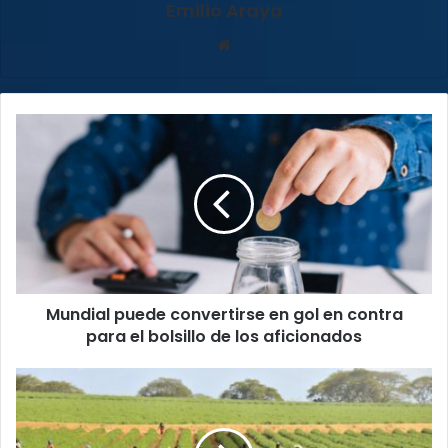
Emilio Araya
Sitio
web
Mundial
puede
convertirse
en
gol
en
contra
para
el
Mundial puede convertirse en gol en contra
bolsillo
de
para el bolsillo de los aficionados
los
aficionados
Sector
agrícola
gana
tiempo