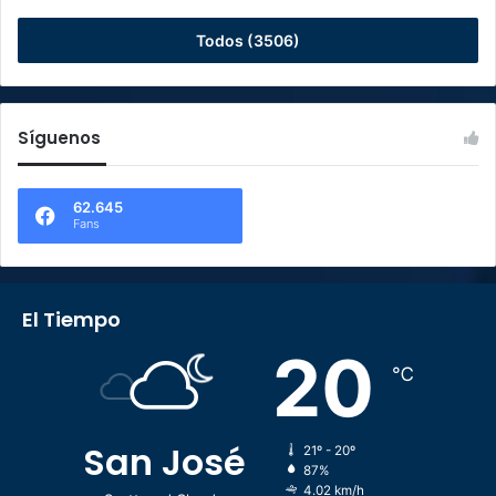
Todos (3506)
Síguenos
62.645
Fans
El Tiempo
20
℃
San José
21º - 20º
87%
4.02 km/h