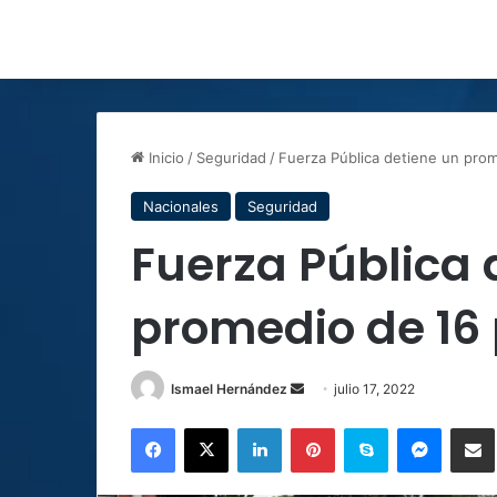
Inicio
/
Seguridad
/
Fuerza Pública detiene un prom
Nacionales
Seguridad
Fuerza Pública 
promedio de 16 
Send
Ismael Hernández
julio 17, 2022
an
Facebook
X
LinkedIn
Pinterest
Skype
Messen
C
email