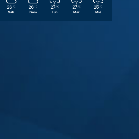
26
26
27
27
26
℃
℃
℃
℃
℃
Sáb
Dom
Lun
Mar
Mié