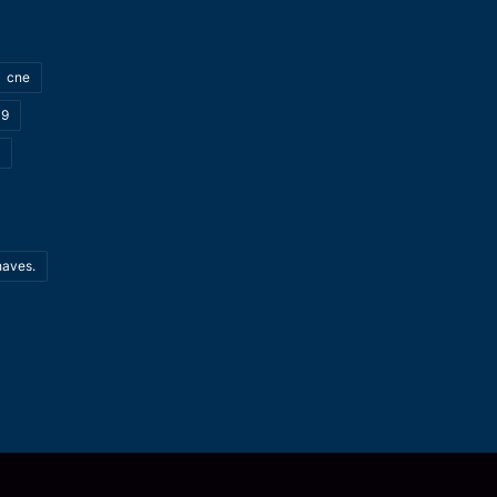
cne
19
haves.