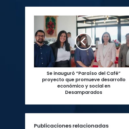
Se
inauguró
“Paraíso
del
Café”
proyecto
que
promueve
desarrollo
Se inauguró “Paraíso del Café”
económico
y
proyecto que promueve desarrollo
social
económico y social en
en
Desamparados
Desamparados
Publicaciones relacionadas