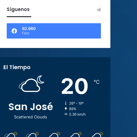
Síguenos
62.660
Fans
El Tiempo
20
℃
San José
26º - 19º
89%
5.36 km/h
Scattered Clouds