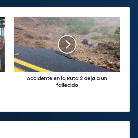
Accidente
en
la
Ruta
2
deja
a
un
fallecido
Accidente en la Ruta 2 deja a un
fallecido