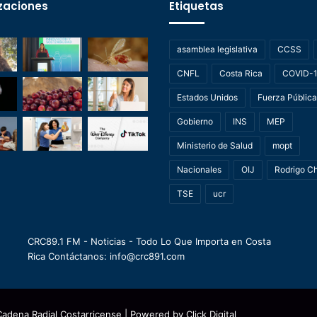
zaciones
Etiquetas
asamblea legislativa
CCSS
CNFL
Costa Rica
COVID-
Estados Unidos
Fuerza Pública
Gobierno
INS
MEP
Ministerio de Salud
mopt
Nacionales
OIJ
Rodrigo C
TSE
ucr
CRC89.1 FM - Noticias - Todo Lo Que Importa en Costa
Rica Contáctanos: info@crc891.com
Cadena Radial Costarricense
| Powered by
Click Digital