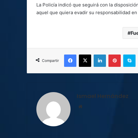
La Policía indicó que seguirá con la disposició
aquel que quiera evadir su responsabilidad en
Fu
Facebook
X
LinkedIn
Pinterest
S
Compartir
Ismael Hernández
Sitio
web