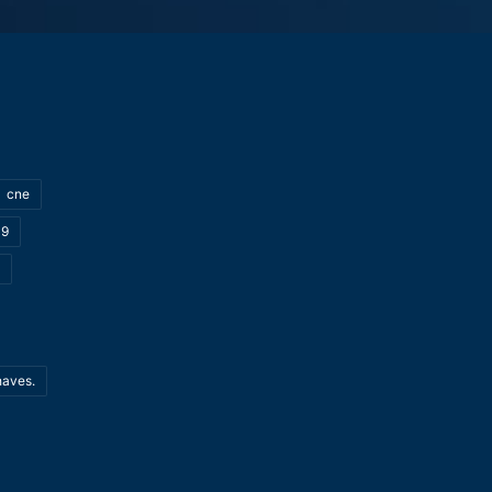
cne
19
haves.