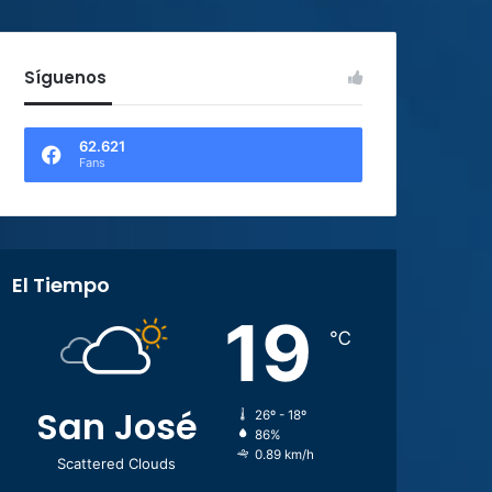
Síguenos
62.621
Fans
El Tiempo
19
℃
San José
26º - 18º
86%
0.89 km/h
Scattered Clouds