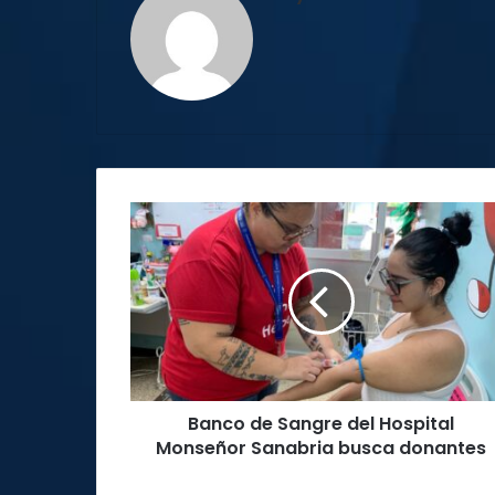
Banco
de
Sangre
del
Hospital
Monseñor
Sanabria
busca
donantes
Banco de Sangre del Hospital
Monseñor Sanabria busca donantes