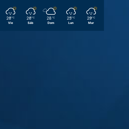
26
26
28
25
29
℃
℃
℃
℃
℃
Vie
Sáb
Dom
Lun
Mar