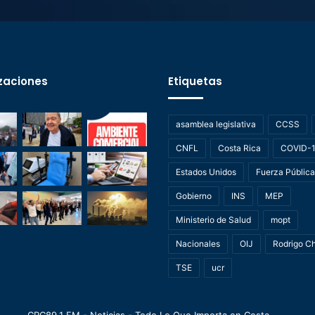
zaciones
Etiquetas
asamblea legislativa
CCSS
CNFL
Costa Rica
COVID-
Estados Unidos
Fuerza Pública
Gobierno
INS
MEP
Ministerio de Salud
mopt
Nacionales
OIJ
Rodrigo C
TSE
ucr