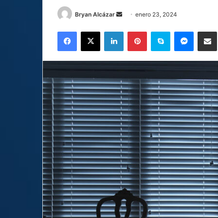
Send
Bryan Alcázar
enero 23, 2024
an
Facebook
X
LinkedIn
Pinterest
Skype
Messen
C
email