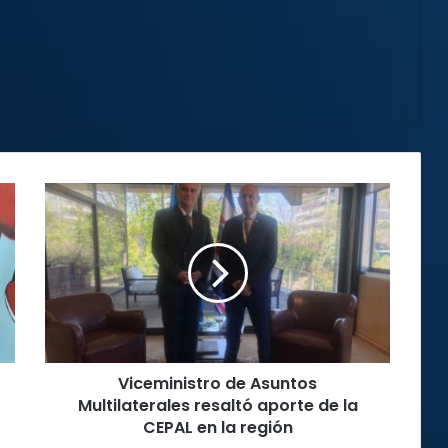
Viceministro
de
Asuntos
Multilaterales
resaltó
aporte
de
la
CEPAL
Viceministro de Asuntos
en
la
Multilaterales resaltó aporte de la
región
CEPAL en la región