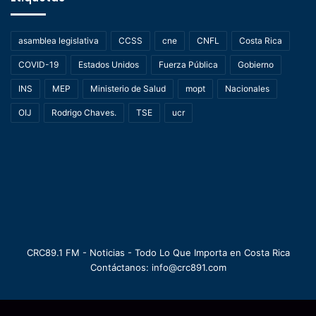
asamblea legislativa
CCSS
cne
CNFL
Costa Rica
COVID-19
Estados Unidos
Fuerza Pública
Gobierno
INS
MEP
Ministerio de Salud
mopt
Nacionales
OIJ
Rodrigo Chaves.
TSE
ucr
CRC89.1 FM - Noticias - Todo Lo Que Importa en Costa Rica
Contáctanos: info@crc891.com