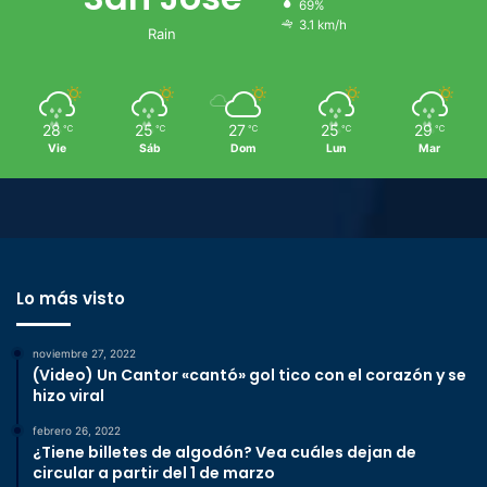
69%
3.1 km/h
Rain
28
25
27
25
29
℃
℃
℃
℃
℃
Vie
Sáb
Dom
Lun
Mar
Lo más visto
noviembre 27, 2022
(Video) Un Cantor «cantó» gol tico con el corazón y se
hizo viral
febrero 26, 2022
¿Tiene billetes de algodón? Vea cuáles dejan de
circular a partir del 1 de marzo