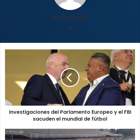
Emilio Araya
Sitio
web
Investigaciones
del
Parlamento
Europeo
y
el
FBI
sacuden
el
Investigaciones del Parlamento Europeo y el FBI
mundial
de
sacuden el mundial de fútbol
fútbol
Caen
siete