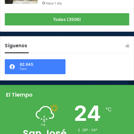
Hace 1 día
Todos (3506)
Síguenos
62.645
Fans
El Tiempo
24
℃
San José
28º - 24º