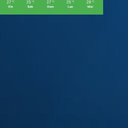
27
25
27
25
29
℃
℃
℃
℃
℃
Vie
Sáb
Dom
Lun
Mar