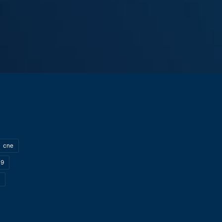
cne
19