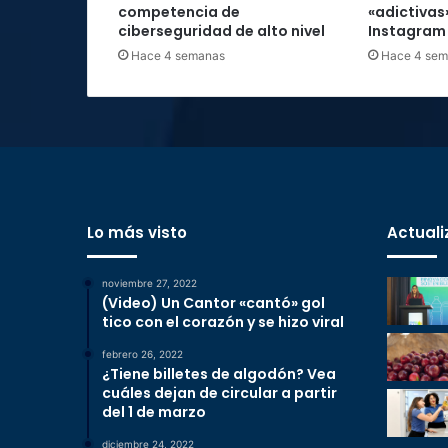
competencia de
«adictivas
ciberseguridad de alto nivel
Instagram
Hace 4 semanas
Hace 4 se
Lo más visto
Actuali
noviembre 27, 2022
(Video) Un Cantor «cantó» gol
tico con el corazón y se hizo viral
febrero 26, 2022
¿Tiene billetes de algodón? Vea
cuáles dejan de circular a partir
del 1 de marzo
diciembre 24, 2022