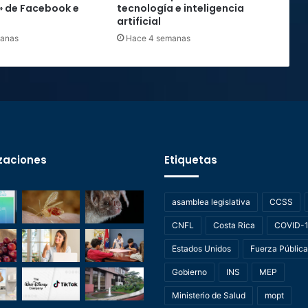
» de Facebook e
tecnología e inteligencia
artificial
manas
Hace 4 semanas
zaciones
Etiquetas
asamblea legislativa
CCSS
CNFL
Costa Rica
COVID-
Estados Unidos
Fuerza Pública
Gobierno
INS
MEP
Ministerio de Salud
mopt