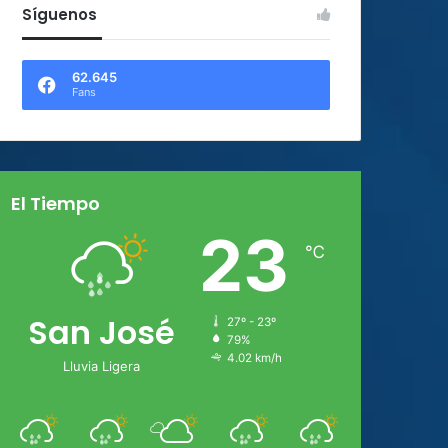
Síguenos
62.645
Fans
El Tiempo
23
℃
San José
27º - 23º
79%
4.02 km/h
Lluvia Ligera