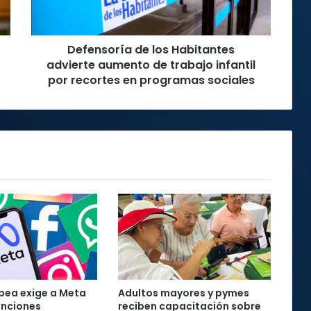
de
trabajo
infantil
Defensoría de los Habitantes
por
recortes
advierte aumento de trabajo infantil
en
por recortes en programas sociales
programas
sociales
pea exige a Meta
Adultos mayores y pymes
unciones
reciben capacitación sobre