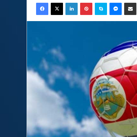
Facebook
X
LinkedIn
Pinterest
Skype
Messen
C
email