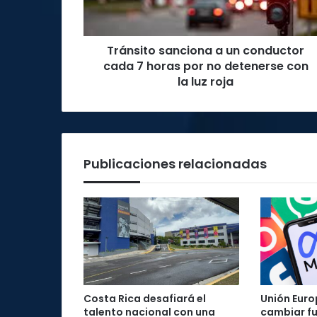
7
horas
por
Tránsito sanciona a un conductor
no
detenerse
cada 7 horas por no detenerse con
con
la luz roja
la
luz
roja
Publicaciones relacionadas
Costa Rica desafiará el
Unión Euro
talento nacional con una
cambiar f