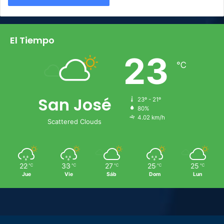
El Tiempo
23
℃
San José
23º - 21º
80%
4.02 km/h
Scattered Clouds
22
33
27
25
25
℃
℃
℃
℃
℃
Jue
Vie
Sáb
Dom
Lun