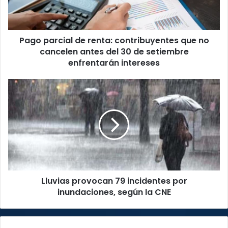
no
cancelen
antes
Pago parcial de renta: contribuyentes que no
del
30
cancelen antes del 30 de setiembre
de
enfrentarán intereses
setiembre
enfrentarán
Lluvias
intereses
provocan
79
incidentes
por
inundaciones,
según
la
CNE
Lluvias provocan 79 incidentes por
inundaciones, según la CNE