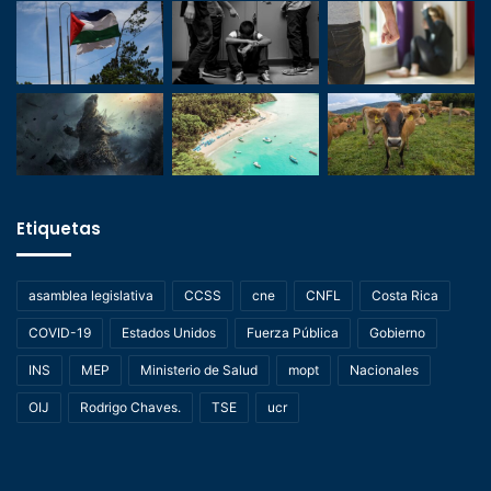
Etiquetas
asamblea legislativa
CCSS
cne
CNFL
Costa Rica
COVID-19
Estados Unidos
Fuerza Pública
Gobierno
INS
MEP
Ministerio de Salud
mopt
Nacionales
OIJ
Rodrigo Chaves.
TSE
ucr