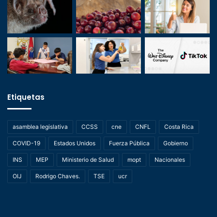
Etiquetas
asamblea legislativa
CCSS
cne
CNFL
Costa Rica
COVID-19
Estados Unidos
Fuerza Pública
Gobierno
INS
MEP
Ministerio de Salud
mopt
Nacionales
OIJ
Rodrigo Chaves.
TSE
ucr