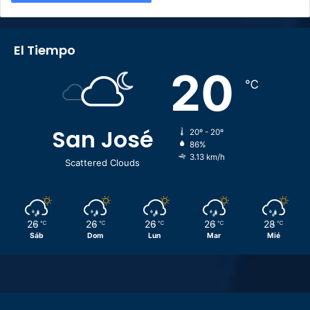
El Tiempo
20
℃
San José
20º - 20º
86%
3.13 km/h
Scattered Clouds
26
26
26
26
28
℃
℃
℃
℃
℃
Sáb
Dom
Lun
Mar
Mié