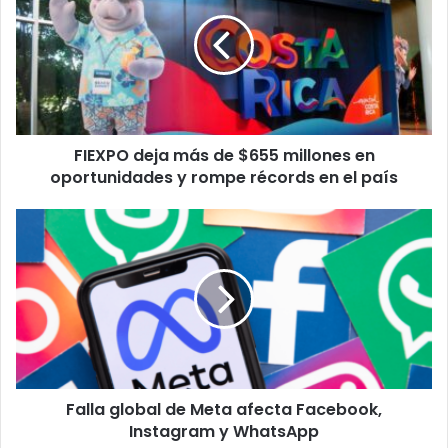
más
de
$655
millones
en
oportunidades
y
FIEXPO deja más de $655 millones en
rompe
récords
oportunidades y rompe récords en el país
en
el
Falla
país
global
de
Meta
afecta
Facebook,
Instagram
y
WhatsApp
Falla global de Meta afecta Facebook,
Instagram y WhatsApp