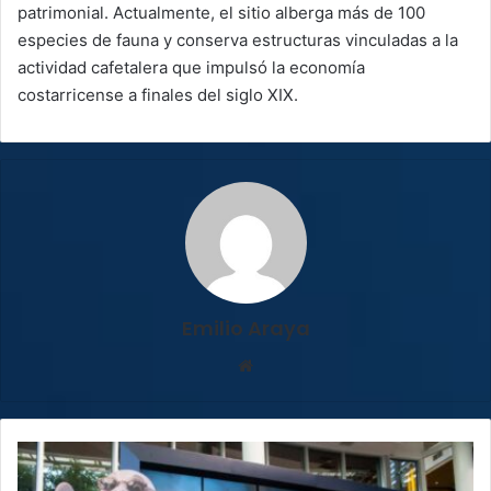
patrimonial. Actualmente, el sitio alberga más de 100
especies de fauna y conserva estructuras vinculadas a la
actividad cafetalera que impulsó la economía
costarricense a finales del siglo XIX.
Emilio Araya
Sitio
web
FIEXPO
deja