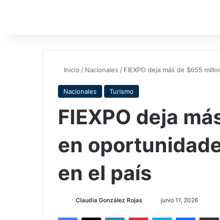
Inicio
/
Nacionales
/
FIEXPO deja más de $655 millo
Nacionales
Turismo
FIEXPO deja más
en oportunidade
en el país
Send
Claudia González Rojas
junio 11, 2026
an
Facebook
X
LinkedIn
Pinterest
Skype
Messen
C