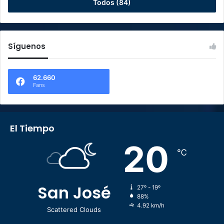
Todos (84)
Síguenos
62.660
Fans
El Tiempo
20
℃
San José
27º - 19º
88%
4.92 km/h
Scattered Clouds