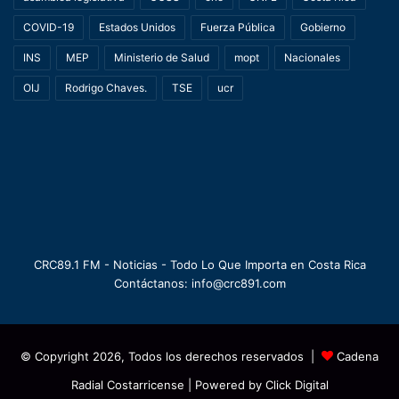
COVID-19
Estados Unidos
Fuerza Pública
Gobierno
INS
MEP
Ministerio de Salud
mopt
Nacionales
OIJ
Rodrigo Chaves.
TSE
ucr
CRC89.1 FM - Noticias - Todo Lo Que Importa en Costa Rica
Contáctanos: info@crc891.com
© Copyright 2026, Todos los derechos reservados |
Cadena
Radial Costarricense
| Powered by
Click Digital