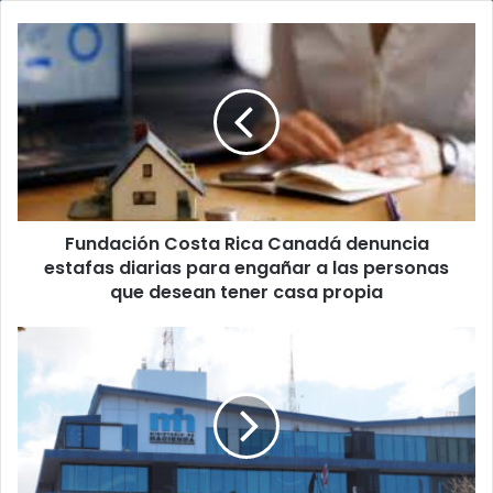
Fundación
Costa
Rica
Canadá
denuncia
estafas
diarias
para
engañar
Fundación Costa Rica Canadá denuncia
a
las
estafas diarias para engañar a las personas
personas
que desean tener casa propia
que
desean
¡Preste
tener
atención!
casa
Contribuyentes
propia
tienen
tiempo
hasta
este