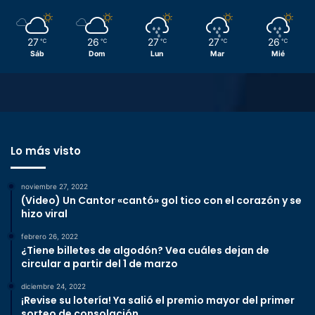
27
26
27
27
26
℃
℃
℃
℃
℃
Sáb
Dom
Lun
Mar
Mié
Lo más visto
noviembre 27, 2022
(Video) Un Cantor «cantó» gol tico con el corazón y se
hizo viral
febrero 26, 2022
¿Tiene billetes de algodón? Vea cuáles dejan de
circular a partir del 1 de marzo
diciembre 24, 2022
¡Revise su lotería! Ya salió el premio mayor del primer
sorteo de consolación