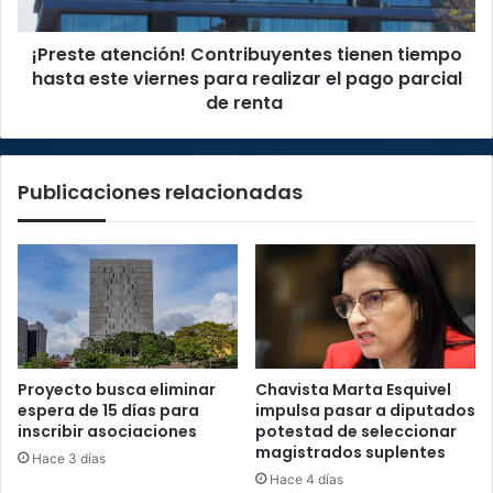
viernes
para
¡Preste atención! Contribuyentes tienen tiempo
realizar
el
hasta este viernes para realizar el pago parcial
pago
de renta
parcial
de
renta
Publicaciones relacionadas
Proyecto busca eliminar
Chavista Marta Esquivel
espera de 15 días para
impulsa pasar a diputados
inscribir asociaciones
potestad de seleccionar
magistrados suplentes
Hace 3 días
Hace 4 días