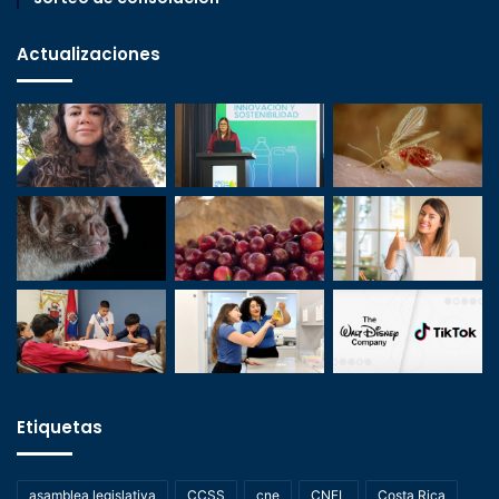
Actualizaciones
Etiquetas
asamblea legislativa
CCSS
cne
CNFL
Costa Rica