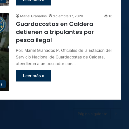
Mariel Granados
diciembre 17, 2020
16
Guardacostas en Caldera
detienen a tripulantes por
pesca ilegal
Por: Mariel Granados P. Oficiales de la Estación del
Servicio Nacional de Guardacostas de Caldera,
atendieron a un pescador con…
Leer más »
es
Página siguiente