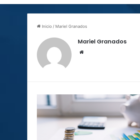
Inicio
/
Mariel Granados
Mariel Granados
Siti
o
we
b