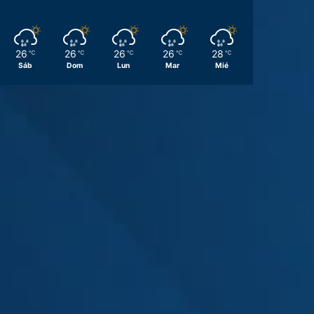
26
26
26
26
28
℃
℃
℃
℃
℃
Sáb
Dom
Lun
Mar
Mié