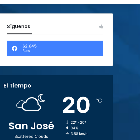
Síguenos
62.645
Fans
El Tiempo
20
℃
San José
22º - 20º
84%
3.58 km/h
Scattered Clouds