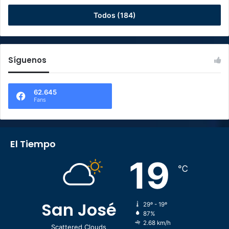
Todos (184)
Síguenos
62.645
Fans
El Tiempo
19
℃
San José
29º - 19º
87%
2.68 km/h
Scattered Clouds