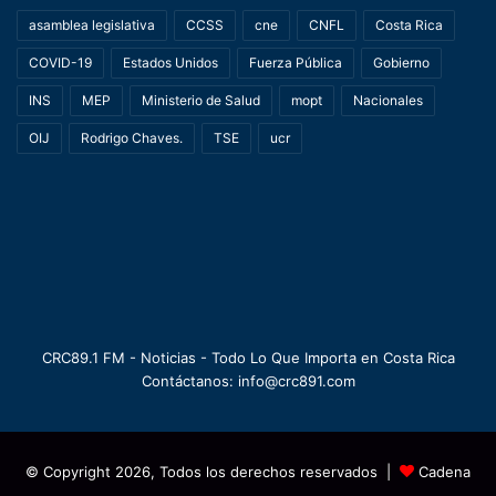
asamblea legislativa
CCSS
cne
CNFL
Costa Rica
COVID-19
Estados Unidos
Fuerza Pública
Gobierno
INS
MEP
Ministerio de Salud
mopt
Nacionales
OIJ
Rodrigo Chaves.
TSE
ucr
CRC89.1 FM - Noticias - Todo Lo Que Importa en Costa Rica
Contáctanos: info@crc891.com
© Copyright 2026, Todos los derechos reservados |
Cadena