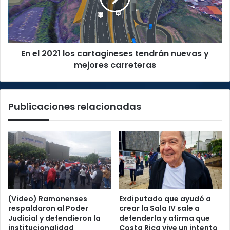
tendrán
nuevas
y
mejores
En el 2021 los cartagineses tendrán nuevas y
carreteras
mejores carreteras
Publicaciones relacionadas
(Video) Ramonenses
Exdiputado que ayudó a
respaldaron al Poder
crear la Sala IV sale a
Judicial y defendieron la
defenderla y afirma que
institucionalidad
Costa Rica vive un intento