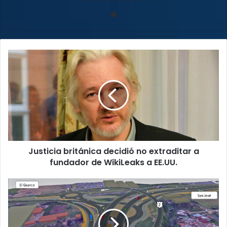
Sitio
web
Justicia
británica
decidió
no
extraditar
a
fundador
de
WikiLeaks
Justicia británica decidió no extraditar a
a
EE.UU.
fundador de WikiLeaks a EE.UU.
En
el
2021
los
cartagineses