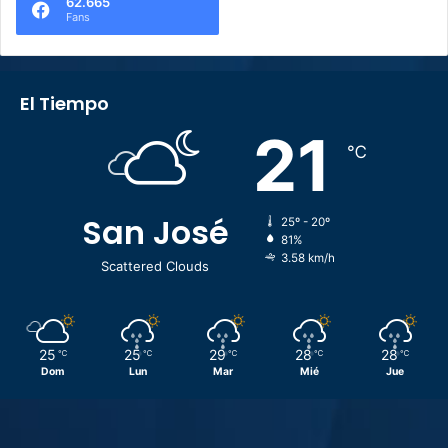
62.665
Fans
El Tiempo
21
℃
San José
25º - 20º
81%
3.58 km/h
Scattered Clouds
25
25
29
28
28
℃
℃
℃
℃
℃
Dom
Lun
Mar
Mié
Jue