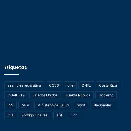
Etiquetas
asamblea legislativa
CCSS
cne
CNFL
Costa Rica
COVID-19
Estados Unidos
Fuerza Pública
Gobierno
INS
MEP
Ministerio de Salud
mopt
Nacionales
OIJ
Rodrigo Chaves.
TSE
ucr