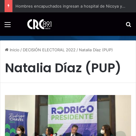
Hombres encapuchados ingresan a hospital de Nicoya y matan a paciente a balazos
Menú
B
Inicio
/
DECISIÓN ELECTORAL 2022
/
Natalia Díaz (PUP)
Natalia Díaz (PUP)