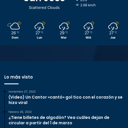
2.68 km/h
Scattered Clouds
26
27
29
27
27
℃
℃
℃
℃
℃
Dom
Lun
Mar
Mié
Jue
Lo más visto
noviembre 27, 2022
(Video) Un Cantor «cantó» gol tico con el corazón y se
hizo viral
febrero 26, 2022
¿Tiene billetes de algodón? Vea cuáles dejan de
circular a partir del 1 de marzo