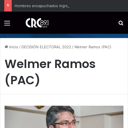
Hombres encapuchados ingresan a hospital de Nicoya y matan a paciente a balazos
Menú
B
Inicio
/
DECISIÓN ELECTORAL 2022
/
Welmer Ramos (PAC)
Welmer Ramos
(PAC)