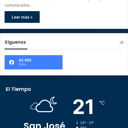
comunicados…
Leer más »
Síguenos
62.665
Fans
El Tiempo
21
℃
San José
22º - 21º
85%