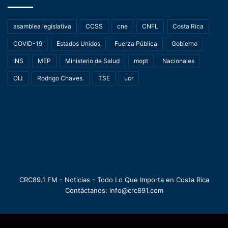
asamblea legislativa
CCSS
cne
CNFL
Costa Rica
COVID-19
Estados Unidos
Fuerza Pública
Gobierno
INS
MEP
Ministerio de Salud
mopt
Nacionales
OIJ
Rodrigo Chaves.
TSE
ucr
CRC89.1 FM - Noticias - Todo Lo Que Importa en Costa Rica
Contáctanos: info@crc891.com