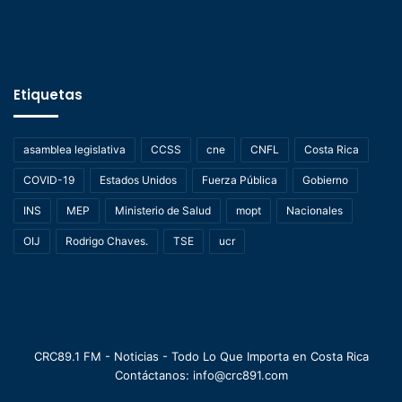
Etiquetas
asamblea legislativa
CCSS
cne
CNFL
Costa Rica
COVID-19
Estados Unidos
Fuerza Pública
Gobierno
INS
MEP
Ministerio de Salud
mopt
Nacionales
OIJ
Rodrigo Chaves.
TSE
ucr
CRC89.1 FM - Noticias - Todo Lo Que Importa en Costa Rica
Contáctanos: info@crc891.com