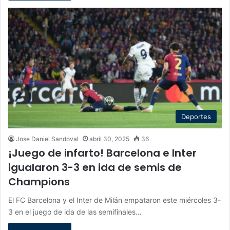
Deportes
Jose Daniel Sandoval
abril 30, 2025
36
¡Juego de infarto! Barcelona e Inter
igualaron 3-3 en ida de semis de
Champions
El FC Barcelona y el Inter de Milán empataron este miércoles 3-
3 en el juego de ida de las semifinales…