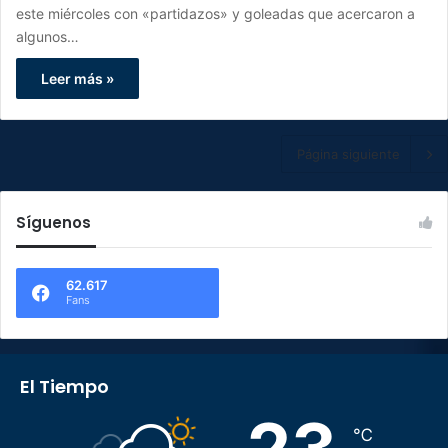
este miércoles con «partidazos» y goleadas que acercaron a
algunos…
Leer más »
Página siguiente
Síguenos
62.617
Fans
El Tiempo
℃