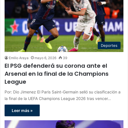
Deportes
Emilio Araya
mayo 6, 2026
39
El PSG defenderá su corona ante el
Arsenal en la final de la Champions
League
Por: Dio Jimenez El Paris Saint-Germain selló su clasificación a
la final de la UEFA Champions League 2026 tras vencer…
Leer más »