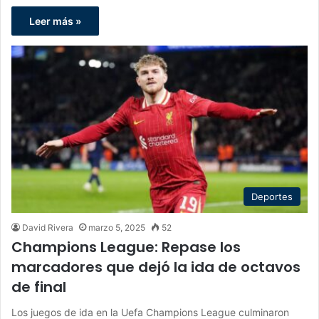
Leer más »
Deportes
David Rivera
marzo 5, 2025
52
Champions League: Repase los
marcadores que dejó la ida de octavos
de final
Los juegos de ida en la Uefa Champions League culminaron