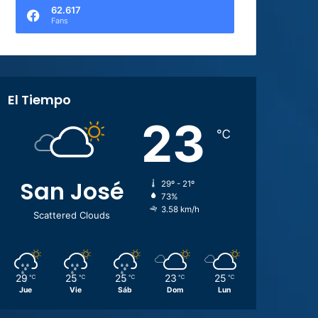
62.617
Fans
El Tiempo
23
℃
San José
29º - 21º
73%
3.58 km/h
Scattered Clouds
29
25
25
23
25
℃
℃
℃
℃
℃
Jue
Vie
Sáb
Dom
Lun