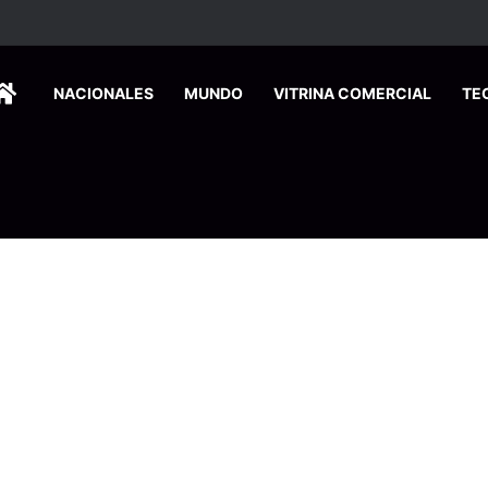
ca edición especial a Costa Rica para promover el turismo europeo
HOME
NACIONALES
MUNDO
VITRINA COMERCIAL
TE