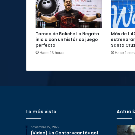
i
o
-
M
a
Torneo de Boliche La Negrita
Más de 1.4
r
inicia con un histórico juego
estrenarán
t
perfecto
Santa Cru
e
Hace 23 horas
Hace 1 sem
s
3
0
d
e
O
c
t
u
Lo más visto
Actuali
b
r
e
noviembre 27, 2022
(Video) Un Cantor «cantó» gol