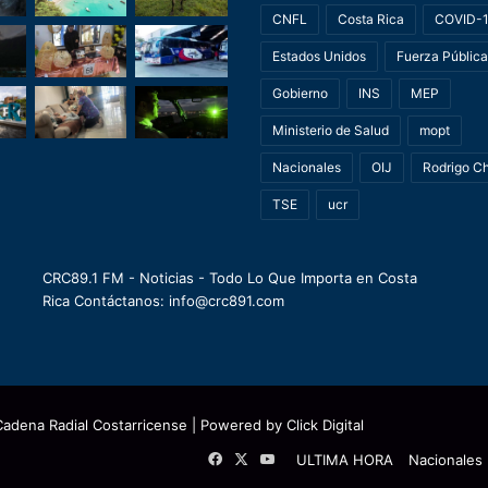
CNFL
Costa Rica
COVID-
Estados Unidos
Fuerza Pública
Gobierno
INS
MEP
Ministerio de Salud
mopt
Nacionales
OIJ
Rodrigo C
TSE
ucr
CRC89.1 FM - Noticias - Todo Lo Que Importa en Costa
Rica Contáctanos: info@crc891.com
Cadena Radial Costarricense
| Powered by
Click Digital
Facebook
X
YouTube
ULTIMA HORA
Nacionales