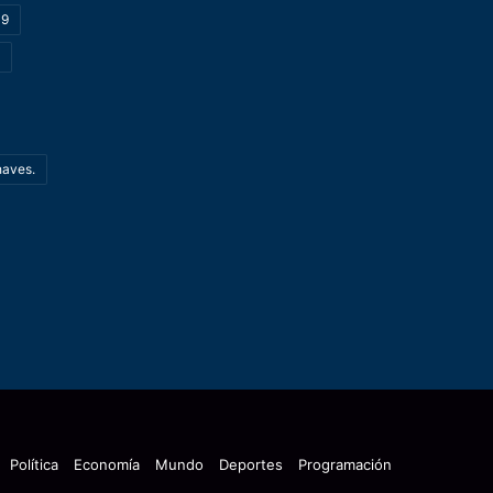
19
haves.
Política
Economía
Mundo
Deportes
Programación