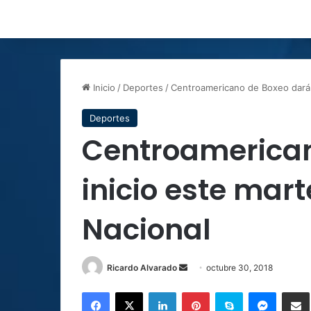
Inicio
/
Deportes
/
Centroamericano de Boxeo dará i
Deportes
Centroamerican
inicio este mar
Nacional
Ricardo Alvarado
S
octubre 30, 2018
e
Facebook
X
LinkedIn
Pinterest
Skype
Messenger
Comparti
n