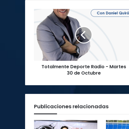
T
o
t
a
l
m
e
n
t
Totalmente Deporte Radio - Martes
e
30 de Octubre
D
e
p
o
r
t
Publicaciones relacionadas
e
R
a
d