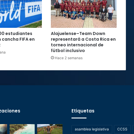
d
e
O
c
t
00 estudiantes
Alajuelense–Team Down
u
 cancha FIFA en
representará a Costa Rica en
b
z
torneo internacional de
r
fútbol inclusivo
ana
e
Hace 2 semanas
zaciones
Etiquetas
asamblea legislativa
CCSS