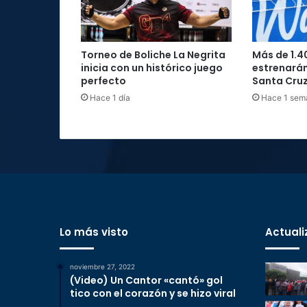
Torneo de Boliche La Negrita
Más de 1.4
inicia con un histórico juego
estrenarán
perfecto
Santa Cru
Hace 1 día
Hace 1 sem
Lo más visto
Actuali
noviembre 27, 2022
(Video) Un Cantor «cantó» gol
tico con el corazón y se hizo viral