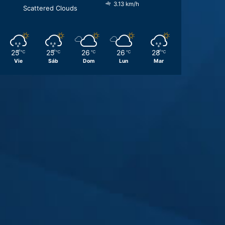
3.13 km/h
Scattered Clouds
25
25
26
26
28
℃
℃
℃
℃
℃
Vie
Sáb
Dom
Lun
Mar