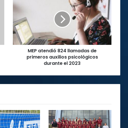
atendió
824
llamadas
de
primeros
auxilios
psicológicos
durante
MEP atendió 824 llamadas de
el
2023
primeros auxilios psicológicos
durante el 2023