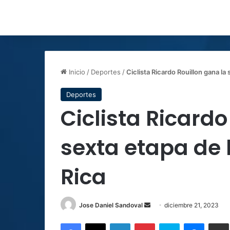
Inicio
/
Deportes
/
Ciclista Ricardo Rouillon gana la
Deportes
Ciclista Ricardo
sexta etapa de 
Rica
Send
Jose Daniel Sandoval
diciembre 21, 2023
an
Facebook
X
LinkedIn
Pinterest
Skype
Messen
C
email