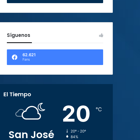
Síguenos
62.621
Fans
El Tiempo
20
℃
San José
20º - 20º
84%