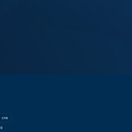
cne
19