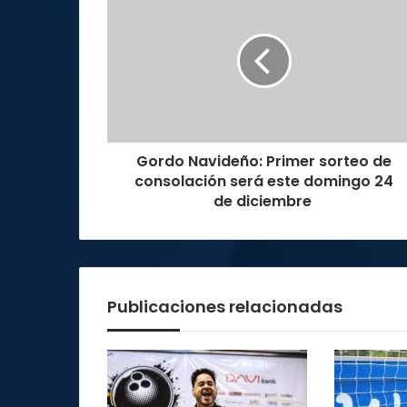
Navideño:
Primer
sorteo
de
consolación
será
este
domingo
Gordo Navideño: Primer sorteo de
24
de
consolación será este domingo 24
diciembre
de diciembre
Publicaciones relacionadas