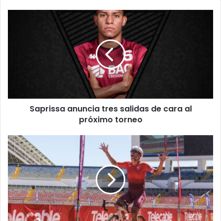
Saprissa
anuncia
tres
salidas
de
cara
al
próximo
torneo
Saprissa anuncia tres salidas de cara al
próximo torneo
Ciclista
Ricardo
Rouillon
gana
la
sexta
etapa
de