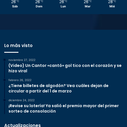
26
26
26
26
28
℃
℃
℃
℃
℃
Sáb
Dom
Lun
Mar
Mié
Lo más visto
noviembre 27, 2022
(Video) Un Cantor «cantó» gol tico con el corazón y se
hizo viral
febrero 26, 2022
¿Tiene billetes de algodón? Vea cuáles dejan de
circular a partir del 1 de marzo
diciembre 24, 2022
¡Revise su lotería! Ya salió el premio mayor del primer
sorteo de consolación
Actualizaciones