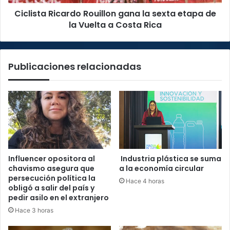
la
Ciclista Ricardo Rouillon gana la sexta etapa de
Vuelta
a
la Vuelta a Costa Rica
Costa
Rica
Publicaciones relacionadas
Influencer opositora al
Industria plástica se suma
chavismo asegura que
a la economía circular
persecución política la
Hace 4 horas
obligó a salir del país y
pedir asilo en el extranjero
Hace 3 horas