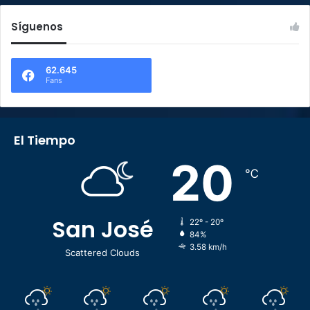
Síguenos
62.645
Fans
El Tiempo
20
℃
San José
22º - 20º
84%
3.58 km/h
Scattered Clouds