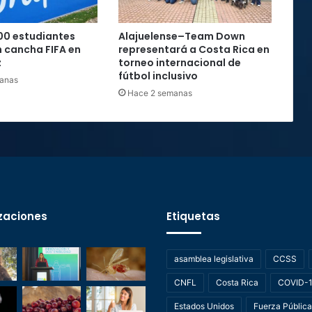
00 estudiantes
Alajuelense–Team Down
 cancha FIFA en
representará a Costa Rica en
z
torneo internacional de
fútbol inclusivo
anas
Hace 2 semanas
zaciones
Etiquetas
asamblea legislativa
CCSS
CNFL
Costa Rica
COVID-
Estados Unidos
Fuerza Pública