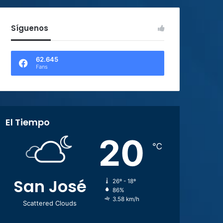
Síguenos
62.645
Fans
El Tiempo
20
℃
San José
26º - 18º
86%
3.58 km/h
Scattered Clouds