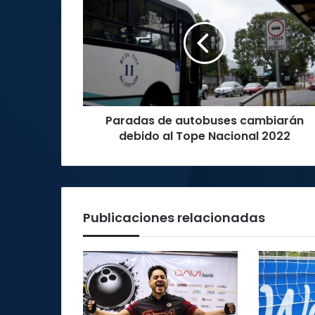
de
autobuses
cambiarán
debido
al
Tope
Nacional
2022
Paradas de autobuses cambiarán
debido al Tope Nacional 2022
Publicaciones relacionadas