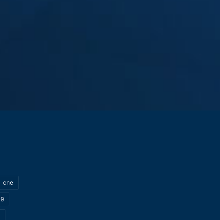
cne
19