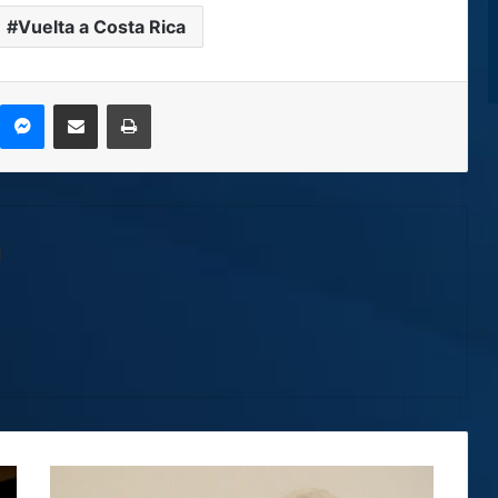
Vuelta a Costa Rica
kype
Messenger
Compartir por correo electrónico
Imprimir
l
Muere