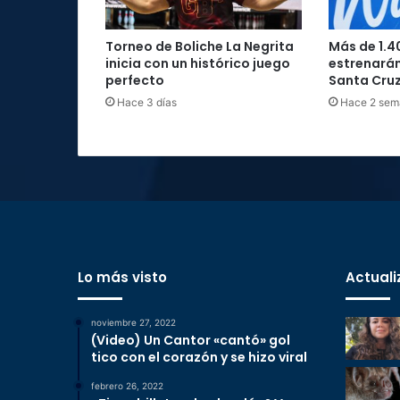
Torneo de Boliche La Negrita
Más de 1.4
inicia con un histórico juego
estrenarán
perfecto
Santa Cru
Hace 3 días
Hace 2 sem
Lo más visto
Actuali
noviembre 27, 2022
(Video) Un Cantor «cantó» gol
tico con el corazón y se hizo viral
febrero 26, 2022