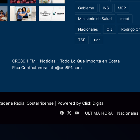
Gobierno
INS
MEP
Ministerio de Salud
mopt
Nacionales
OIJ
Rodrigo C
TSE
ucr
CRC89.1 FM - Noticias - Todo Lo Que Importa en Costa
Rica Contáctanos: info@crc891.com
Cadena Radial Costarricense
| Powered by
Click Digital
Facebook
X
YouTube
ULTIMA HORA
Nacionales