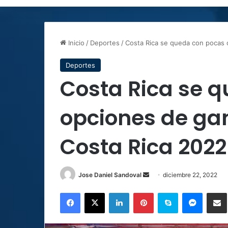
Inicio
/
Deportes
/
Costa Rica se queda con pocas 
Deportes
Costa Rica se 
opciones de gan
Costa Rica 2022
Send
Jose Daniel Sandoval
diciembre 22, 2022
an
Facebook
X
LinkedIn
Pinterest
Skype
Messen
C
email