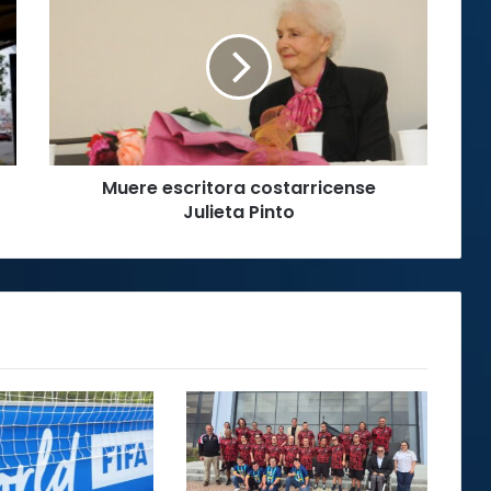
escritora
costarricense
Julieta
Pinto
Muere escritora costarricense
Julieta Pinto