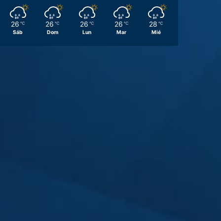
26
26
26
26
28
℃
℃
℃
℃
℃
Sáb
Dom
Lun
Mar
Mié