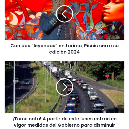
“leyendas”
en
tarima,
Picnic
cerró
su
edición
Con dos “leyendas” en tarima, Picnic cerró su
2024
edición 2024
¡Tome
nota!
A
partir
de
este
lunes
entran
en
¡Tome nota! A partir de este lunes entran en
vigor
medidas
vigor medidas del Gobierno para disminuir