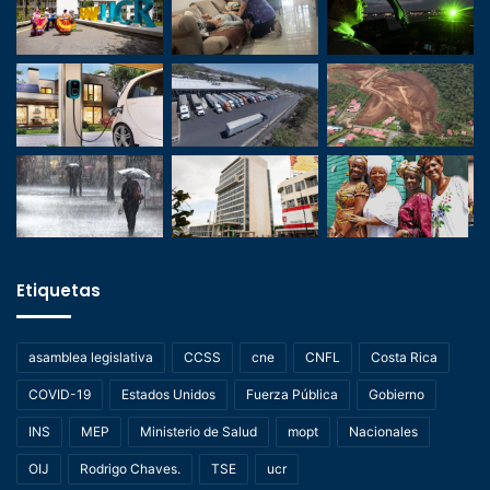
Etiquetas
asamblea legislativa
CCSS
cne
CNFL
Costa Rica
COVID-19
Estados Unidos
Fuerza Pública
Gobierno
INS
MEP
Ministerio de Salud
mopt
Nacionales
OIJ
Rodrigo Chaves.
TSE
ucr