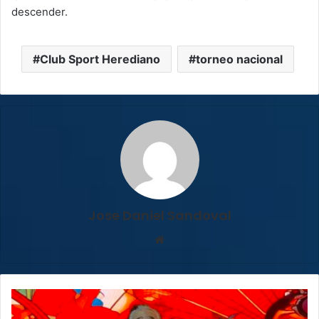
descender.
Club Sport Herediano
torneo nacional
Jose Daniel Sandoval
Sitio
web
Con
dos