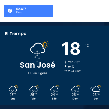
62.617
Fans
El Tiempo
18
℃
San José
28º - 18º
94%
2.24 km/h
Lluvia Ligera
28
25
24
26
25
℃
℃
℃
℃
℃
Jue
Vie
Sáb
Dom
Lun