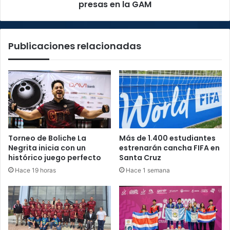
del
presas en la GAM
Gobierno
para
disminuir
Publicaciones relacionadas
presas
en
la
GAM
Torneo de Boliche La
Más de 1.400 estudiantes
Negrita inicia con un
estrenarán cancha FIFA en
histórico juego perfecto
Santa Cruz
Hace 19 horas
Hace 1 semana