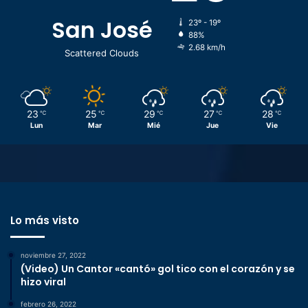
San José
23º - 19º
88%
2.68 km/h
Scattered Clouds
23
25
29
27
28
℃
℃
℃
℃
℃
Lun
Mar
Mié
Jue
Vie
Lo más visto
noviembre 27, 2022
(Video) Un Cantor «cantó» gol tico con el corazón y se
hizo viral
febrero 26, 2022