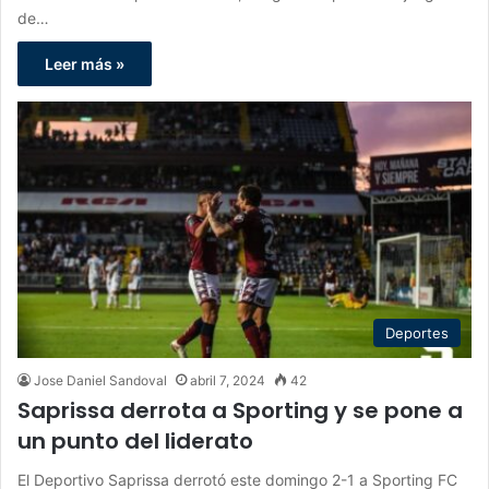
de…
Leer más »
Deportes
Jose Daniel Sandoval
abril 7, 2024
42
Saprissa derrota a Sporting y se pone a
un punto del liderato
El Deportivo Saprissa derrotó este domingo 2-1 a Sporting FC