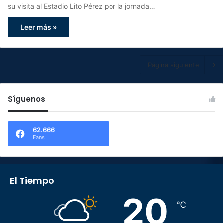
su visita al Estadio Lito Pérez por la jornada…
Leer más »
Página siguiente
Síguenos
62.666
Fans
El Tiempo
20
℃