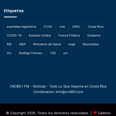
Etiquetas
asamblea legislativa
CCSS
cne
CNFL
Costa Rica
COVID-19
Estados Unidos
Fuerza Pública
Gobierno
INS
MEP
Ministerio de Salud
mopt
Nacionales
OIJ
Rodrigo Chaves.
TSE
ucr
CRC89.1 FM - Noticias - Todo Lo Que Importa en Costa Rica
Contáctanos: info@crc891.com
© Copyright 2026, Todos los derechos reservados |
Cadena