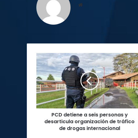
Sitio
web
PCD
detiene
a
seis
personas
y
desarticula
organización
de
PCD detiene a seis personas y
tráfico
de
desarticula organización de tráfico
drogas
de drogas internacional
internacional