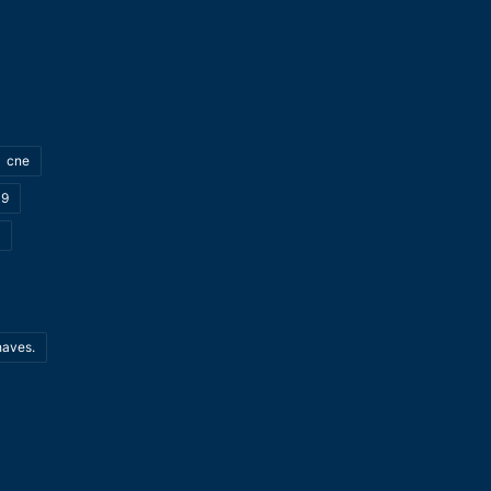
cne
19
haves.