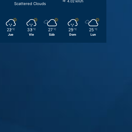
4.02 km/h
Scattered Clouds
22
33
27
25
25
℃
℃
℃
℃
℃
Jue
Vie
Sáb
Dom
Lun