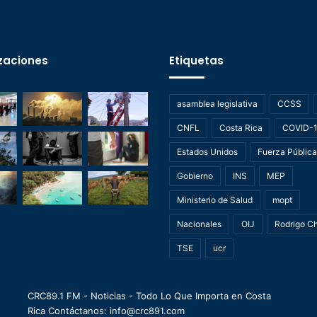
zaciones
Etiquetas
asamblea legislativa
CCSS
CNFL
Costa Rica
COVID-
Estados Unidos
Fuerza Pública
Gobierno
INS
MEP
Ministerio de Salud
mopt
Nacionales
OIJ
Rodrigo C
TSE
ucr
CRC89.1 FM - Noticias - Todo Lo Que Importa en Costa
Rica Contáctanos: info@crc891.com