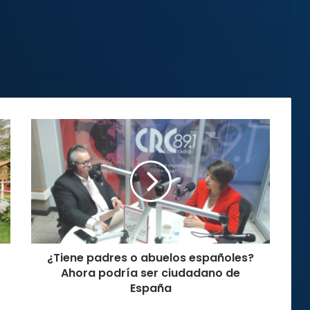
¿Tiene
padres
o
abuelos
españoles?
Ahora
podría
ser
ciudadano
¿Tiene padres o abuelos españoles?
de
España
Ahora podría ser ciudadano de
España