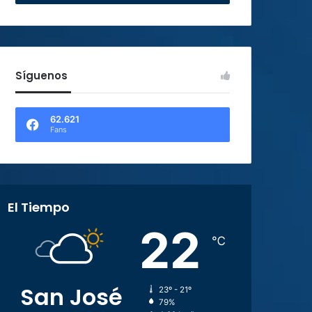
Síguenos
62.621
Fans
El Tiempo
22
℃
San José
23º - 21º
79%