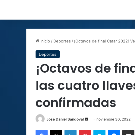
Inicio
/
Deportes
/
¡Octavos de final Catar 2022! Ve
Deportes
¡Octavos de fin
las cuatro llav
confirmadas
Send
Jose Daniel Sandoval
noviembre 30, 2022
an
Facebook
X
LinkedIn
Pinterest
Skype
Messen
C
email