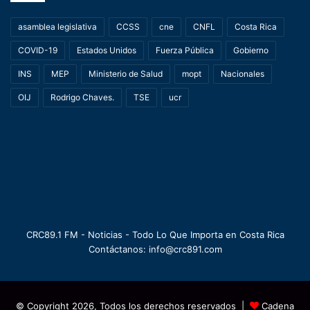
asamblea legislativa
CCSS
cne
CNFL
Costa Rica
COVID-19
Estados Unidos
Fuerza Pública
Gobierno
INS
MEP
Ministerio de Salud
mopt
Nacionales
OIJ
Rodrigo Chaves.
TSE
ucr
CRC89.1 FM - Noticias - Todo Lo Que Importa en Costa Rica
Contáctanos: info@crc891.com
© Copyright 2026, Todos los derechos reservados |
Cadena