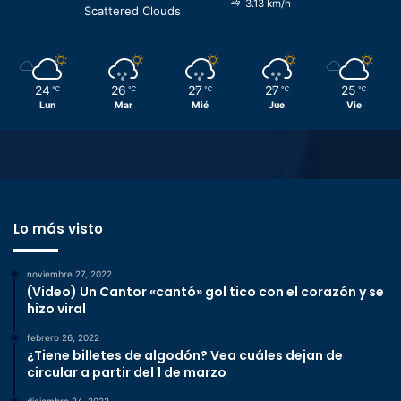
3.13 km/h
Scattered Clouds
24
26
27
27
25
℃
℃
℃
℃
℃
Lun
Mar
Mié
Jue
Vie
Lo más visto
noviembre 27, 2022
(Video) Un Cantor «cantó» gol tico con el corazón y se
hizo viral
febrero 26, 2022
¿Tiene billetes de algodón? Vea cuáles dejan de
circular a partir del 1 de marzo