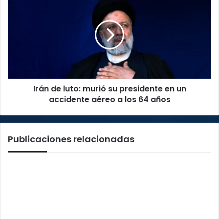
de
luto:
murió
su
presidente
en
un
accidente
Irán de luto: murió su presidente en un
aéreo
a
accidente aéreo a los 64 años
los
64
años
Publicaciones relacionadas