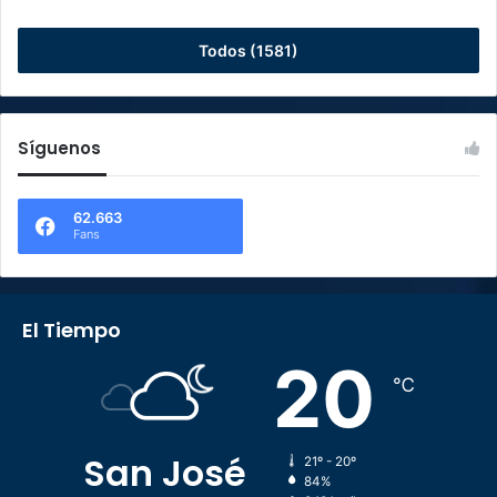
Todos (1581)
Síguenos
62.663
Fans
El Tiempo
20
℃
San José
21º - 20º
84%