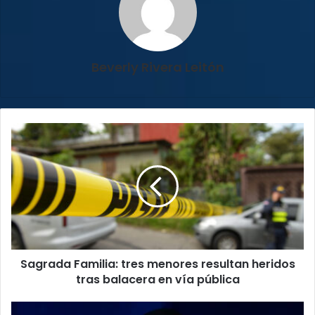
Beverly Rivera Leitón
Sagrada
Familia: tres
menores
resultan
heridos
tras
balacera
en
vía
Sagrada Familia: tres menores resultan heridos
pública
tras balacera en vía pública
Irán