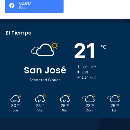
62.617
Fans
El Tiempo
21
℃
San José
30º - 20º
83%
2.24 km/h
Scattered Clouds
30
25
25
23
25
℃
℃
℃
℃
℃
Jue
Vie
Sáb
Dom
Lun