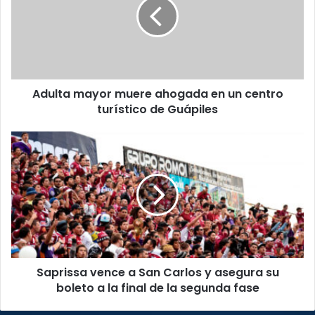
ahogada
en
un
centro
turístico
de
Adulta mayor muere ahogada en un centro
Guápiles
turístico de Guápiles
Saprissa
vence
a
San
Carlos
y
asegura
su
boleto
Saprissa vence a San Carlos y asegura su
a
la
boleto a la final de la segunda fase
final
de