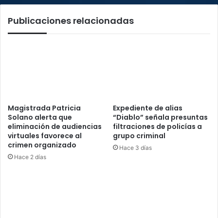
la
Publicaciones relacionadas
segunda
fase
Magistrada Patricia
Expediente de alias
Solano alerta que
“Diablo” señala presuntas
eliminación de audiencias
filtraciones de policías a
virtuales favorece al
grupo criminal
crimen organizado
Hace 3 días
Hace 2 días