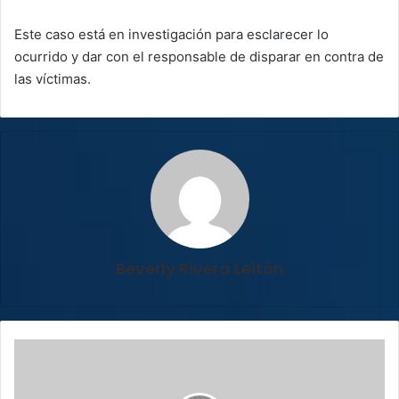
Este caso está en investigación para esclarecer lo
ocurrido y dar con el responsable de disparar en contra de
las víctimas.
Beverly Rivera Leitón
Adulta
mayor
muere