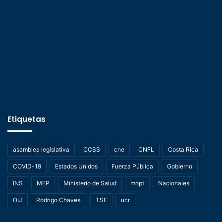
Etiquetas
asamblea legislativa
CCSS
cne
CNFL
Costa Rica
COVID-19
Estados Unidos
Fuerza Pública
Gobierno
INS
MEP
Ministerio de Salud
mopt
Nacionales
OIJ
Rodrigo Chaves.
TSE
ucr