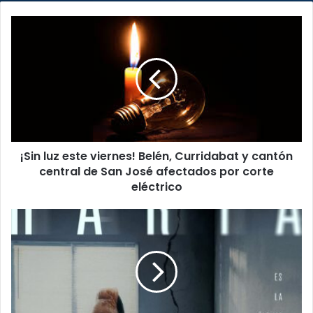
¡Sin
luz
este
viernes!
Belén,
Curridabat
y
cantón
central
¡Sin luz este viernes! Belén, Curridabat y cantón
de
San
central de San José afectados por corte
José
eléctrico
afectados
por
“Harta”
corte
el
eléctrico
nuevo
drama
de
Netflix
que