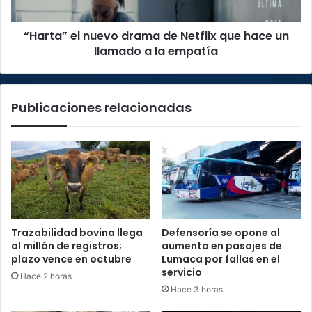
hace
un
“Harta” el nuevo drama de Netflix que hace un
llamado
a
llamado a la empatía
la
empatía
Publicaciones relacionadas
Trazabilidad bovina llega
Defensoría se opone al
al millón de registros;
aumento en pasajes de
plazo vence en octubre
Lumaca por fallas en el
servicio
Hace 2 horas
Hace 3 horas