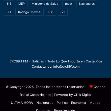
INS
MEP
Ministerio de Salud
mopt
Nacionales
OIJ
Rodrigo Chaves.
TSE
ucr
CRC89.1 FM - Noticias - Todo Lo Que Importa en Costa Rica
Contáctanos: info@crc891.com
© Copyright 2026, Todos los derechos reservados |
Cadena
Radial Costarricense
| Powered by
Click Digital
ULTIMA HORA
Nacionales
Política
Economía
Mundo
Deportes
Programación