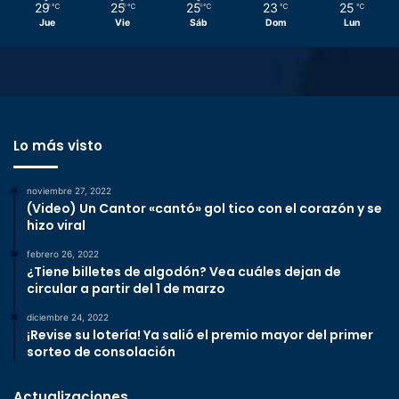
29
25
25
23
25
℃
℃
℃
℃
℃
Jue
Vie
Sáb
Dom
Lun
Lo más visto
noviembre 27, 2022
(Video) Un Cantor «cantó» gol tico con el corazón y se
hizo viral
febrero 26, 2022
¿Tiene billetes de algodón? Vea cuáles dejan de
circular a partir del 1 de marzo
diciembre 24, 2022
¡Revise su lotería! Ya salió el premio mayor del primer
sorteo de consolación
Actualizaciones