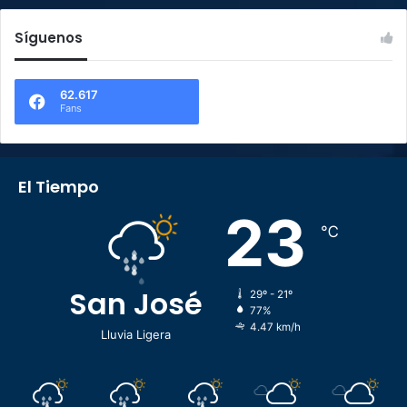
Síguenos
62.617
Fans
El Tiempo
23
℃
San José
29º - 21º
77%
4.47 km/h
Lluvia Ligera