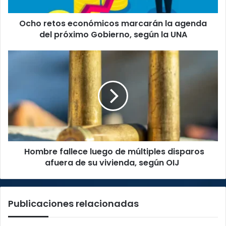
próximo
Gobierno,
Ocho retos económicos marcarán la agenda
según
la
del próximo Gobierno, según la UNA
UNA
Hombre
fallece
luego
de
múltiples
disparos
afuera
de
su
Hombre fallece luego de múltiples disparos
vivienda,
según
afuera de su vivienda, según OIJ
OIJ
Publicaciones relacionadas