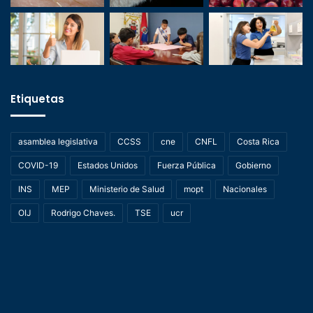
Etiquetas
asamblea legislativa
CCSS
cne
CNFL
Costa Rica
COVID-19
Estados Unidos
Fuerza Pública
Gobierno
INS
MEP
Ministerio de Salud
mopt
Nacionales
OIJ
Rodrigo Chaves.
TSE
ucr