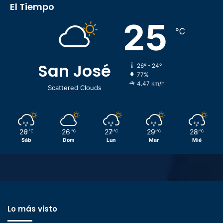
El Tiempo
25
℃
San José
26º - 24º
77%
4.47 km/h
Scattered Clouds
26
26
27
29
28
℃
℃
℃
℃
℃
Sáb
Dom
Lun
Mar
Mié
Lo más visto