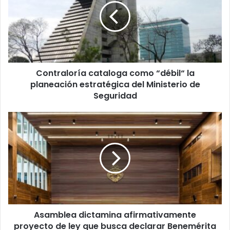
“débil“
la
planeación
estratégica
del
Ministerio
Contraloría cataloga como “débil“ la
de
Seguridad
planeación estratégica del Ministerio de
Seguridad
Asamblea
dictamina
afirmativamente
proyecto
de
ley
que
busca
declarar
Asamblea dictamina afirmativamente
Benemérita
de
proyecto de ley que busca declarar Benemérita