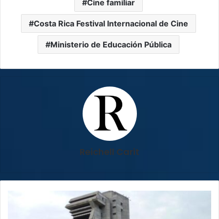
Cine familiar
Costa Rica Festival Internacional de Cine
Ministerio de Educación Pública
Reichell Carit
Contraloría
cataloga
como