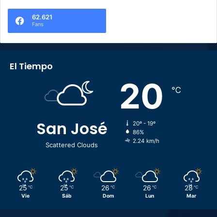
62.621
Fans
El Tiempo
20
℃
San José
20º - 19º
86%
2.24 km/h
Scattered Clouds
25
25
26
26
28
℃
℃
℃
℃
℃
Vie
Sáb
Dom
Lun
Mar