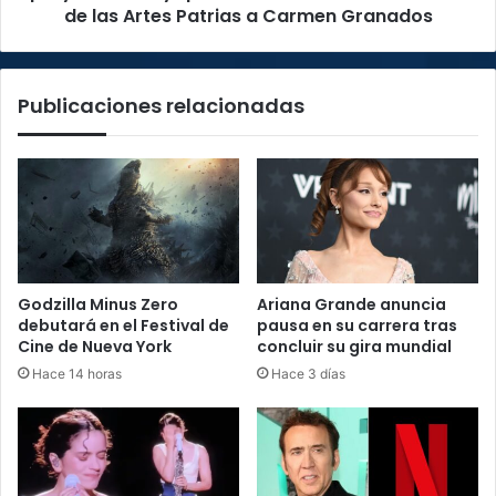
las
de las Artes Patrias a Carmen Granados
Artes
Patrias
a
Publicaciones relacionadas
Carmen
Granados
Godzilla Minus Zero
Ariana Grande anuncia
debutará en el Festival de
pausa en su carrera tras
Cine de Nueva York
concluir su gira mundial
Hace 14 horas
Hace 3 días