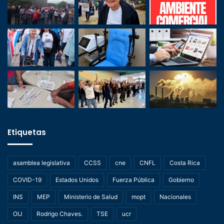
Etiquetas
asamblea legislativa
CCSS
cne
CNFL
Costa Rica
COVID-19
Estados Unidos
Fuerza Pública
Gobierno
INS
MEP
Ministerio de Salud
mopt
Nacionales
OIJ
Rodrigo Chaves.
TSE
ucr