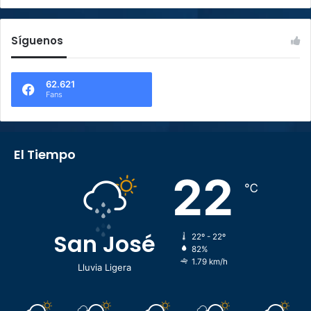
Síguenos
62.621
Fans
El Tiempo
22
℃
San José
22º - 22º
82%
1.79 km/h
Lluvia Ligera