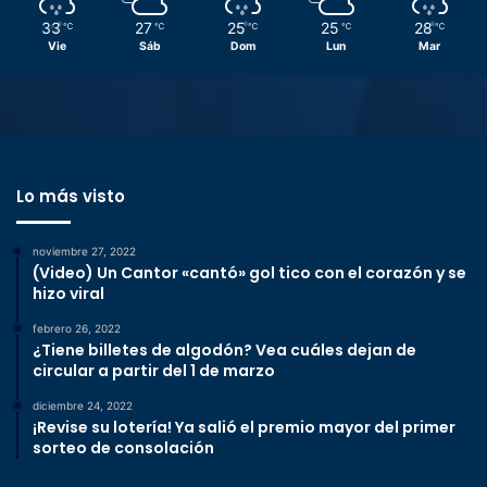
33
27
25
25
28
℃
℃
℃
℃
℃
Vie
Sáb
Dom
Lun
Mar
Lo más visto
noviembre 27, 2022
(Video) Un Cantor «cantó» gol tico con el corazón y se
hizo viral
febrero 26, 2022
¿Tiene billetes de algodón? Vea cuáles dejan de
circular a partir del 1 de marzo
diciembre 24, 2022
¡Revise su lotería! Ya salió el premio mayor del primer
sorteo de consolación