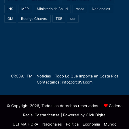
INS
MEP
Ministerio de Salud
mopt
Nacionales
OIJ
Rodrigo Chaves.
TSE
ucr
CRC89.1 FM - Noticias - Todo Lo Que Importa en Costa Rica
Contáctanos: info@crc891.com
© Copyright 2026, Todos los derechos reservados |
Cadena
Radial Costarricense
| Powered by
Click Digital
ULTIMA HORA
Nacionales
Política
Economía
Mundo