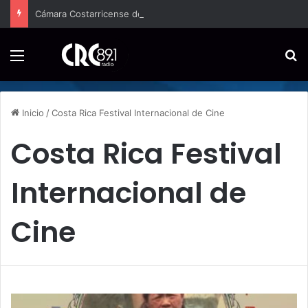
Cámara Costarricense de Pymes capacitará a 200 emprendedores para vender por internet
Menú
B
Inicio
/
Costa Rica Festival Internacional de Cine
Costa Rica Festival
Internacional de
Cine