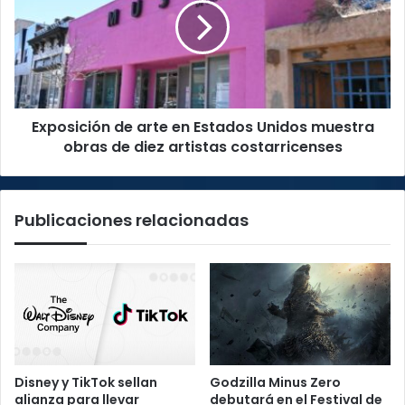
Pinochet
en
Estados
Unidos
muestra
obras
de
Exposición de arte en Estados Unidos muestra
diez
artistas
obras de diez artistas costarricenses
costarricenses
Publicaciones relacionadas
Disney y TikTok sellan
Godzilla Minus Zero
alianza para llevar
debutará en el Festival de