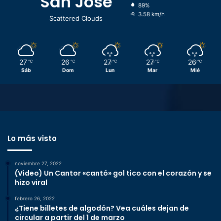
San José
89%
3.58 km/h
Scattered Clouds
27
26
27
27
26
℃
℃
℃
℃
℃
Sáb
Dom
Lun
Mar
Mié
Lo más visto
noviembre 27, 2022
(Video) Un Cantor «cantó» gol tico con el corazón y se
hizo viral
febrero 26, 2022
¿Tiene billetes de algodón? Vea cuáles dejan de
circular a partir del 1 de marzo