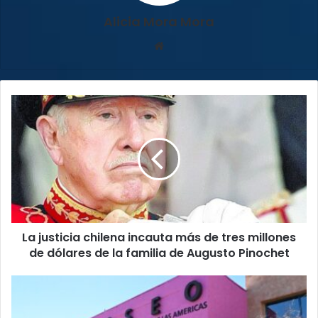
Alicia Mora Mora
Sitio
web
La
justicia
chilena
incauta
más
de
tres
millones
de
La justicia chilena incauta más de tres millones
dólares
de
de dólares de la familia de Augusto Pinochet
la
familia
Exposición
de
de
Augusto
arte