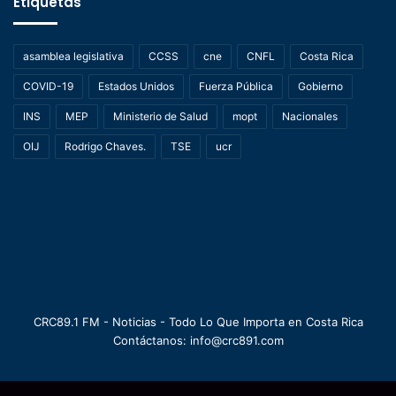
Etiquetas
asamblea legislativa
CCSS
cne
CNFL
Costa Rica
COVID-19
Estados Unidos
Fuerza Pública
Gobierno
INS
MEP
Ministerio de Salud
mopt
Nacionales
OIJ
Rodrigo Chaves.
TSE
ucr
CRC89.1 FM - Noticias - Todo Lo Que Importa en Costa Rica
Contáctanos: info@crc891.com