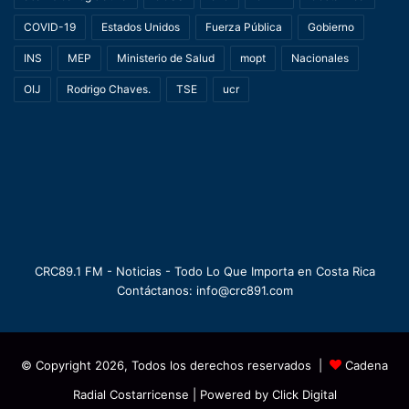
COVID-19
Estados Unidos
Fuerza Pública
Gobierno
INS
MEP
Ministerio de Salud
mopt
Nacionales
OIJ
Rodrigo Chaves.
TSE
ucr
CRC89.1 FM - Noticias - Todo Lo Que Importa en Costa Rica
Contáctanos: info@crc891.com
© Copyright 2026, Todos los derechos reservados |
Cadena
Radial Costarricense
| Powered by
Click Digital