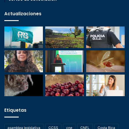
Actualizaciones
Etiquetas
asamblea legislativa
CCSS
cne
CNFL
Costa Rica