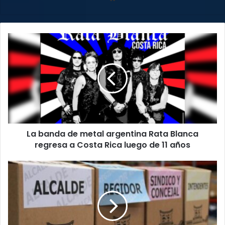
web
La
banda
de
metal
argentina
Rata
Blanca
regresa
a
La banda de metal argentina Rata Blanca
Costa
Rica
regresa a Costa Rica luego de 11 años
luego
de
Costarricenses
11
están
años
preparados
para
votar
en