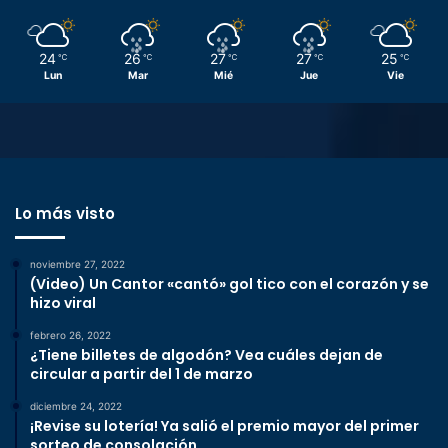
24
26
27
27
25
℃
℃
℃
℃
℃
Lun
Mar
Mié
Jue
Vie
Lo más visto
noviembre 27, 2022
(Video) Un Cantor «cantó» gol tico con el corazón y se
hizo viral
febrero 26, 2022
¿Tiene billetes de algodón? Vea cuáles dejan de
circular a partir del 1 de marzo
diciembre 24, 2022
¡Revise su lotería! Ya salió el premio mayor del primer
sorteo de consolación