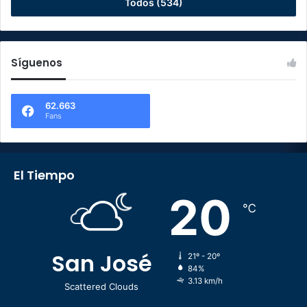
Todos (534)
Síguenos
62.663
Fans
El Tiempo
20
℃
San José
21º - 20º
84%
3.13 km/h
Scattered Clouds