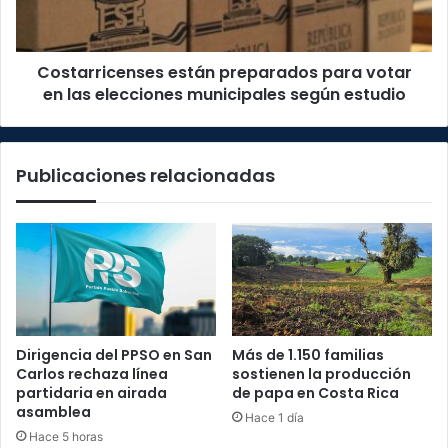
las
elecciones
municipales
Costarricenses están preparados para votar
según
estudio
en las elecciones municipales según estudio
Publicaciones relacionadas
Dirigencia del PPSO en San
Más de 1.150 familias
Carlos rechaza línea
sostienen la producción
partidaria en airada
de papa en Costa Rica
asamblea
Hace 1 día
Hace 5 horas