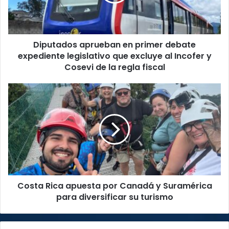
expediente
legislativo
que
excluye
Diputados aprueban en primer debate
al
Incofer
expediente legislativo que excluye al Incofer y
y
Cosevi de la regla fiscal
Cosevi
de
Costa
la
Rica
regla
apuesta
fiscal
por
Canadá
y
Suramérica
para
diversificar
Costa Rica apuesta por Canadá y Suramérica
su
turismo
para diversificar su turismo