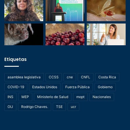
Etiquetas
asamblea legislativa
CCSS
cne
CNFL
Costa Rica
COVID-19
Estados Unidos
Fuerza Pública
Gobierno
INS
MEP
Ministerio de Salud
mopt
Nacionales
OIJ
Rodrigo Chaves.
TSE
ucr