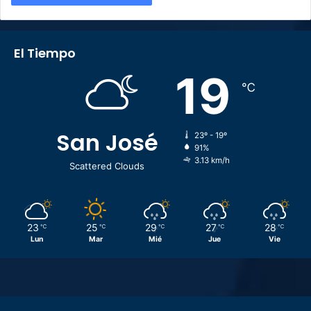
El Tiempo
19
℃
San José
23º - 19º
91%
3.13 km/h
Scattered Clouds
23
25
29
27
28
℃
℃
℃
℃
℃
Lun
Mar
Mié
Jue
Vie