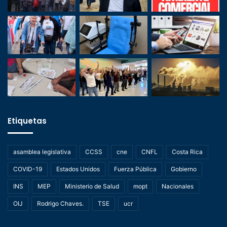
Etiquetas
asamblea legislativa
CCSS
cne
CNFL
Costa Rica
COVID-19
Estados Unidos
Fuerza Pública
Gobierno
INS
MEP
Ministerio de Salud
mopt
Nacionales
OIJ
Rodrigo Chaves.
TSE
ucr