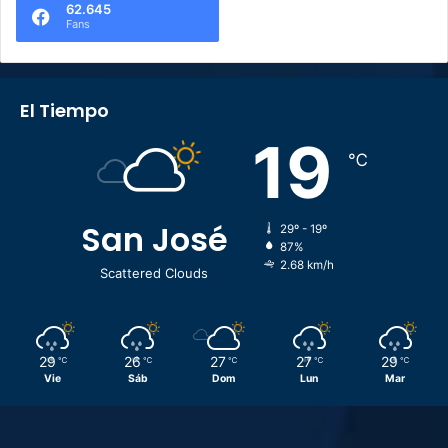
62.645
Fans
El Tiempo
19
℃
San José
29º - 19º
87%
2.68 km/h
Scattered Clouds
29
26
27
27
29
℃
℃
℃
℃
℃
Vie
Sáb
Dom
Lun
Mar