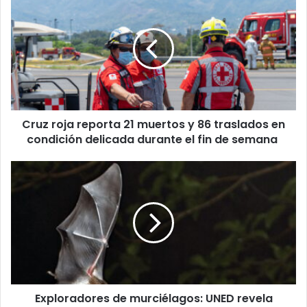
roja
reporta
21
muertos
y
86
traslados
en
Cruz roja reporta 21 muertos y 86 traslados en
condición
delicada
condición delicada durante el fin de semana
durante
el
Exploradores
fin
de
de
murciélagos:
semana
UNED
revela
secretos
ocultos
en
cavernas
Exploradores de murciélagos: UNED revela
del