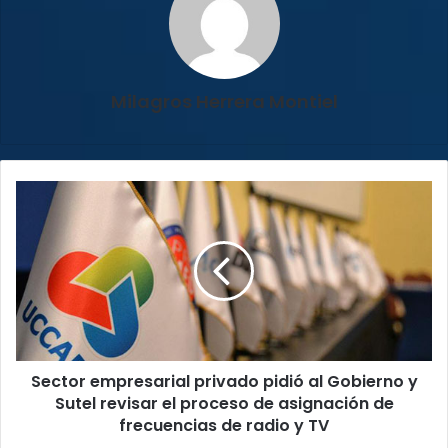
Milagros Herrera Montiel
Sector
empresarial
privado
pidió
al
Gobierno
y
Sutel
revisar
Sector empresarial privado pidió al Gobierno y
el
proceso
Sutel revisar el proceso de asignación de
de
frecuencias de radio y TV
asignación