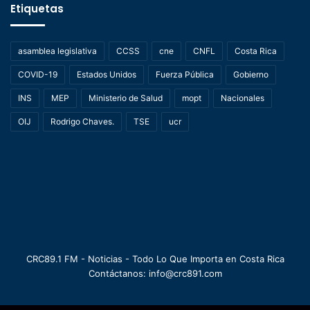
Etiquetas
asamblea legislativa
CCSS
cne
CNFL
Costa Rica
COVID-19
Estados Unidos
Fuerza Pública
Gobierno
INS
MEP
Ministerio de Salud
mopt
Nacionales
OIJ
Rodrigo Chaves.
TSE
ucr
CRC89.1 FM - Noticias - Todo Lo Que Importa en Costa Rica
Contáctanos: info@crc891.com