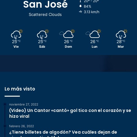
San José
20º - 20º
84%
3.13 km/h
Scattered Clouds
25
25
26
26
28
℃
℃
℃
℃
℃
Vie
Sáb
Dom
Lun
Mar
Lo más visto
noviembre 27, 2022
(Video) Un Cantor «cantó» gol tico con el corazón y se
hizo viral
febrero 26, 2022
¿Tiene billetes de algodón? Vea cuáles dejan de