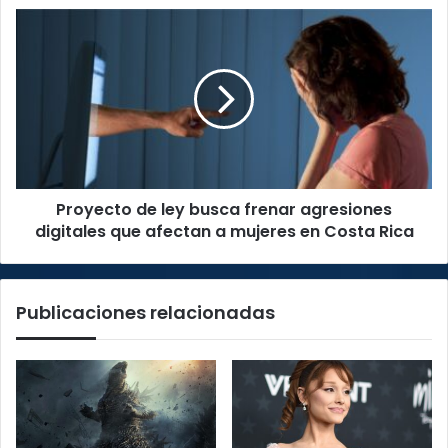
de
Proyecto
frecuencias
de
de
ley
radio
busca
y
frenar
TV
agresiones
digitales
que
afectan
Proyecto de ley busca frenar agresiones
a
mujeres
digitales que afectan a mujeres en Costa Rica
en
Costa
Rica
Publicaciones relacionadas