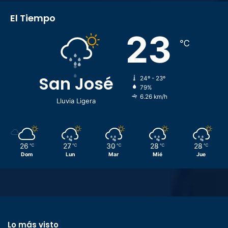
El Tiempo
23
℃
San José
24º - 23º
79%
6.26 km/h
Lluvia Ligera
26
27
30
28
28
℃
℃
℃
℃
℃
Dom
Lun
Mar
Mié
Jue
Lo más visto