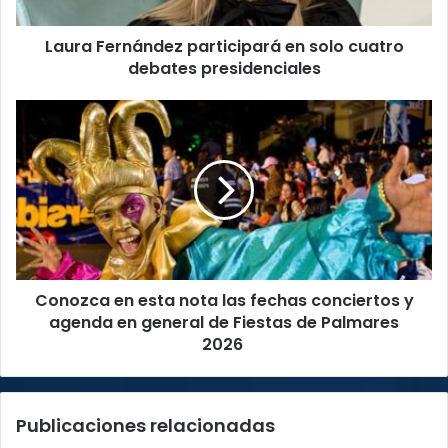
presidenciales
Laura Fernández participará en solo cuatro
debates presidenciales
Conozca
en
esta
nota
las
fechas
conciertos
y
agenda
Conozca en esta nota las fechas conciertos y
en
general
agenda en general de Fiestas de Palmares
de
2026
Fiestas
de
Palmares
Publicaciones relacionadas
2026