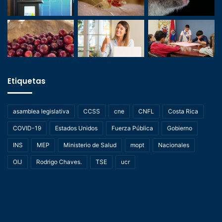
Etiquetas
asamblea legislativa
CCSS
cne
CNFL
Costa Rica
COVID-19
Estados Unidos
Fuerza Pública
Gobierno
INS
MEP
Ministerio de Salud
mopt
Nacionales
OIJ
Rodrigo Chaves.
TSE
ucr