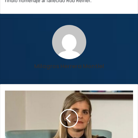
rindió homenaje al fallecido Rob Reiner.
Milagros Herrera Montiel
Laura
Fernández
participará
en
solo
cuatro
debates