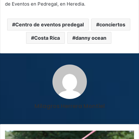
de Eventos en Pedregal, en Heredia.
Centro de eventos predegal
conciertos
Costa Rica
danny ocean
Milagros Herrera Montiel
Incidente