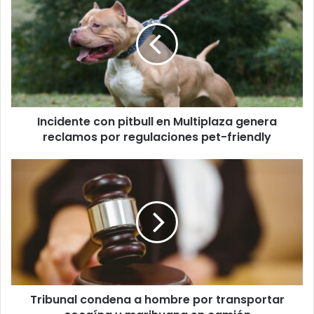
con
pitbull
en
Multiplaza
genera
reclamos
por
regulaciones
Incidente con pitbull en Multiplaza genera
pet-
friendly
reclamos por regulaciones pet-friendly
Tribunal
condena
a
hombre
por
transportar
cocaína
y
marihuana
Tribunal condena a hombre por transportar
en
camión