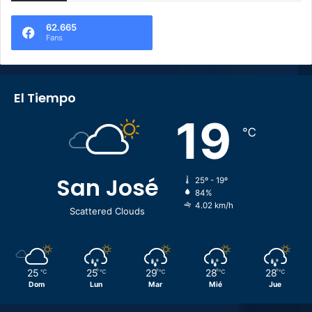
62.665
Fans
El Tiempo
19
℃
San José
25º - 19º
84%
4.02 km/h
Scattered Clouds
25
25
29
28
28
℃
℃
℃
℃
℃
Dom
Lun
Mar
Mié
Jue