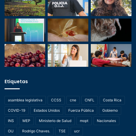
Etiquetas
asamblea legislativa
CCSS
cne
CNFL
Costa Rica
COVID-19
Estados Unidos
Fuerza Pública
Gobierno
INS
MEP
Ministerio de Salud
mopt
Nacionales
OIJ
Rodrigo Chaves.
TSE
ucr