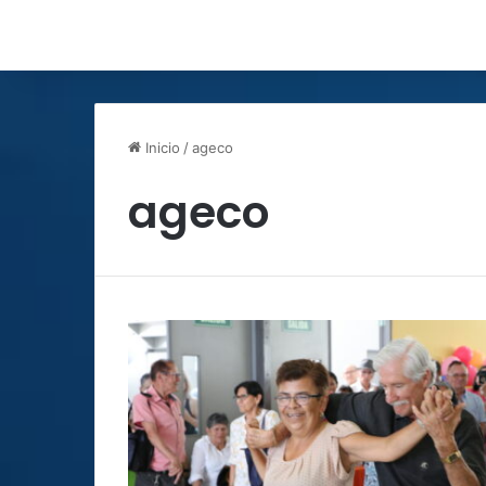
Inicio
/
ageco
ageco