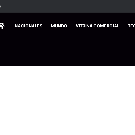
ados ingresan a hospital de Nicoya y matan a paciente a balazos
HOME
NACIONALES
MUNDO
VITRINA COMERCIAL
TE