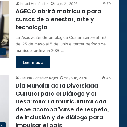
Ismael Hernández
mayo 21, 2026
79
AGECO abrirá matrícula para
cursos de bienestar, arte y
tecnología
La Asociación Gerontológica Costarricense abrirá
del 25 de mayo al 5 de junio el tercer período de
matrícula ordinaria 2026…
es
Leer más »
Claudia González Rojas
mayo 16, 2026
45
Día Mundial de la Diversidad
Cultural para el Diálogo y el
Desarrollo: La multiculturalidad
debe acompañarse de respeto,
de inclusión y de diálogo para
impulsar el país
es