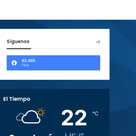
Síguenos
62.665
Fans
El Tiempo
22
℃
24º - 21º