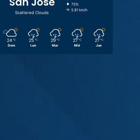
San José
75%
5.81 km/h
Scattered Clouds
24
25
29
27
27
℃
℃
℃
℃
℃
Dom
Lun
Mar
Mié
Jue