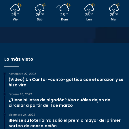
26
26
28
25
29
℃
℃
℃
℃
℃
Vie
Sáb
Dom
Lun
Mar
Lo más visto
noviembre 27, 2022
(Video) Un Cantor «cantó» gol tico con el corazón y se
hizo viral
febrero 26, 2022
¿Tiene billetes de algodón? Vea cuáles dejan de
circular a partir del 1 de marzo
diciembre 24, 2022
¡Revise su lotería! Ya salió el premio mayor del primer
sorteo de consolación