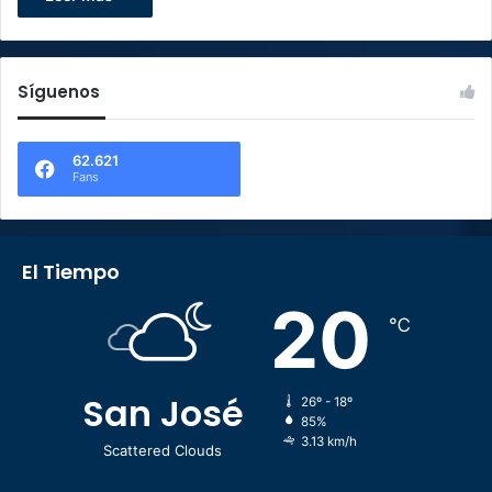
Síguenos
62.621
Fans
El Tiempo
20
℃
San José
26º - 18º
85%
3.13 km/h
Scattered Clouds