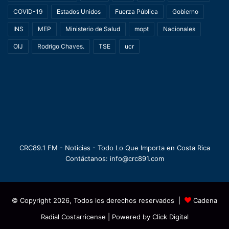
COVID-19
Estados Unidos
Fuerza Pública
Gobierno
INS
MEP
Ministerio de Salud
mopt
Nacionales
OIJ
Rodrigo Chaves.
TSE
ucr
CRC89.1 FM - Noticias - Todo Lo Que Importa en Costa Rica
Contáctanos: info@crc891.com
© Copyright 2026, Todos los derechos reservados |
Cadena
Radial Costarricense
| Powered by
Click Digital