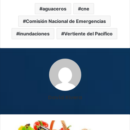
aguaceros
cne
Comisión Nacional de Emergencias
inundaciones
Vertiente del Pacífico
David Rivera
Inflación
en