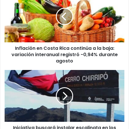
Costa
Rica
continúa
a
la
baja:
variación
Inflación en Costa Rica continúa a la baja:
interanual
registró
variación interanual registró -0,94% durante
-0,94%
agosto
durante
agosto
Iniciativa
buscará
instalar
escalinata
en
los
últimos
metros
del
Iniciativa buscará instalar escalinata en los
Cerro