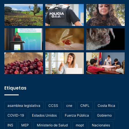
Etiquetas
asamblea legislativa
CCSS
cne
CNFL
Costa Rica
COVID-19
Estados Unidos
Fuerza Pública
Gobierno
INS
MEP
Ministerio de Salud
mopt
Nacionales