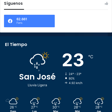
Síguenos
62.661
Fans
El Tiempo
23
℃
San José
24º - 23º
80%
4.92 km/h
Lluvia Ligera
26
27
30
28
28
℃
℃
℃
℃
℃
Dom
Lun
Mar
Mié
Jue