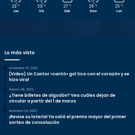
22
33
27
25
25
℃
℃
℃
℃
℃
Jue
Vie
Sáb
Dom
Lun
Lo más visto
noviembre 27, 2022
(Video) Un Cantor «cantó» gol tico con el corazón y se
hizo viral
febrero 26, 2022
¿Tiene billetes de algodón? Vea cuáles dejan de
circular a partir del 1 de marzo
diciembre 24, 2022
¡Revise su lotería! Ya salió el premio mayor del primer
sorteo de consolación