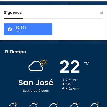
Síguenos
62.621
Fans
El Tiempo
22
℃
San José
23º - 21º
79%
4.02 km/h
Scattered Clouds