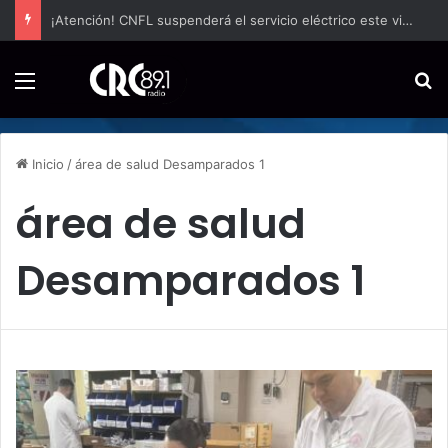
¡Atención! CNFL suspenderá el servicio eléctrico este viernes 7 de agosto en sectores de San José por trabajos de mantenimiento
Menú
B
Inicio
/
área de salud Desamparados 1
área de salud
Desamparados 1