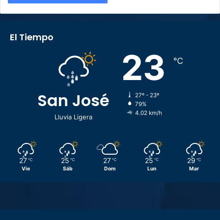
El Tiempo
23
℃
San José
27º - 23º
79%
4.02 km/h
Lluvia Ligera
27
25
27
25
29
℃
℃
℃
℃
℃
Vie
Sáb
Dom
Lun
Mar