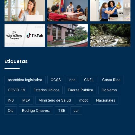
Etiquetas
asamblea legislativa
CCSS
cne
CNFL
Costa Rica
COVID-19
Estados Unidos
Fuerza Pública
Gobierno
INS
MEP
Ministerio de Salud
mopt
Nacionales
OIJ
Rodrigo Chaves.
TSE
ucr